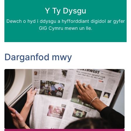
Y Ty Dysgu
Dewch o hyd i ddysgu a hyfforddiant digidol ar gyfer
GIG Cymru mewn un lle.
Darganfod mwy