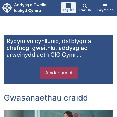
Neidio i'r prif gynnwy
Addysg a Gwella
English
Chwilio
Cwymplen
Iechyd Cymru
Rydym yn cynllunio, datblygu a
chefnogi gweithlu, addysg ac
arweinyddiaeth GIG Cymru.
Amdanom ni
Gwasanaethau craidd