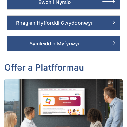
Ewch i Nyrsio
Rhaglen Hyfforddi Gwyddonwyr
Symleiddio Myfyrwyr
Offer a Platfformau