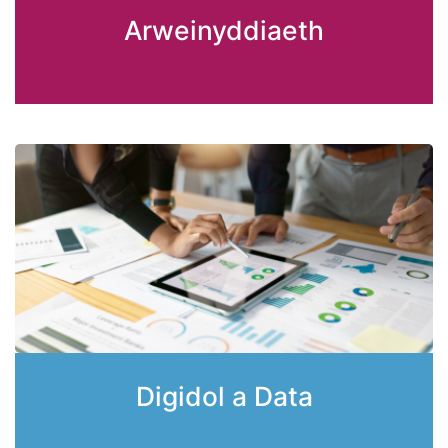
Arweinyddiaeth
D
igidol a Data