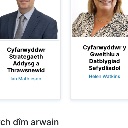
Cyfarwyddwr y
Cyfarwyddwr
Gweithlu a
Strategaeth
Datblygiad
Addysg a
Sefydliadol
Thrawsnewid
Helen Watkins
Ian Mathieson
ch dîm arwain