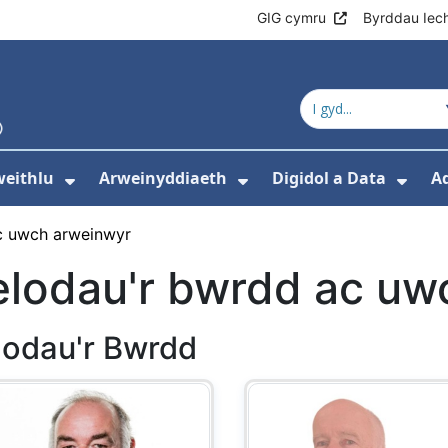
GIG cymru
Byrddau Iec
eithlu
Arweinyddiaeth
Digidol a Data
A
os isddewislen ar gyfer Addysg a hyfforddi
Dangos isddewislen ar gyfer Gweith
Dangos isddewislen
Dang
c uwch arweinwyr
elodau'r bwrdd ac uw
lodau'r Bwrdd