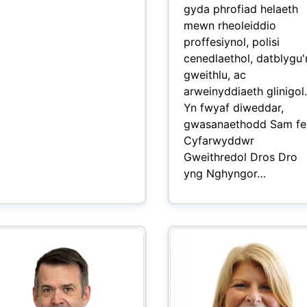
gyda phrofiad helaeth
mewn rheoleiddio
proffesiynol, polisi
cenedlaethol, datblygu'
gweithlu, ac
arweinyddiaeth glinigol.
Yn fwyaf diweddar,
gwasanaethodd Sam fe
Cyfarwyddwr
Gweithredol Dros Dro
yng Nghyngor…