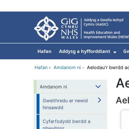
Neidio i'r prif gynnwy
Hafan
Addysg a hyfforddiant
Gw
Dang
Hafan
›
Amdanom ni
›
Aelodau'r bwrdd a
A
Amdanom ni
Ae
Gweithredu ar newid
hinsawdd
Cyfarfodydd bwrdd a
phwyllgor