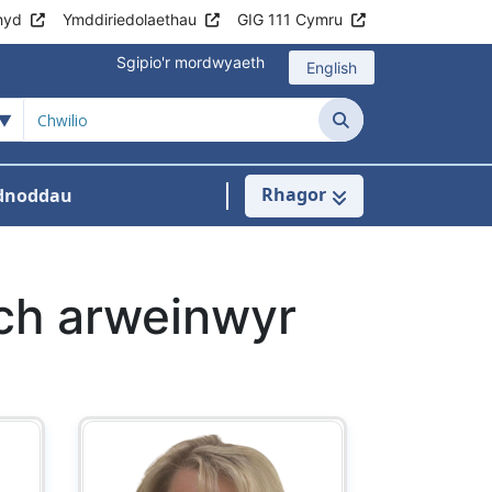
hyd
Ymddiriedolaethau
GIG 111 Cymru
Sgipio'r mordwyaeth
English
Chwilio
Rhagor
dnoddau
ant
lu
 ar gyfer Arweinyddiaeth
os isddewislen ar gyfer Digidol a Data
ch arweinwyr