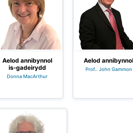
Aelod annibynnol
Aelod annibynno
is-gadeirydd
Prof.. John Gammon
Donna MacArthur