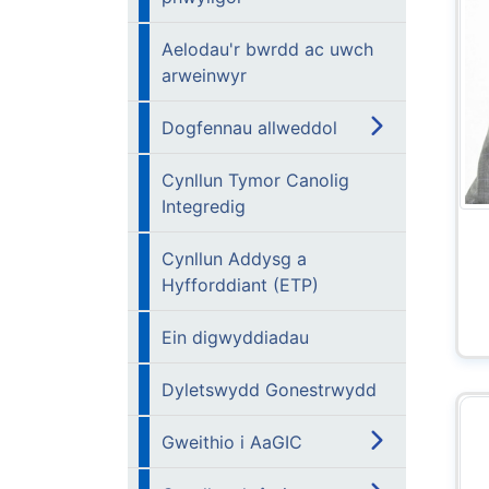
Aelodau'r bwrdd ac uwch
arweinwyr
Dogfennau allweddol
Cynllun Tymor Canolig
Integredig
Cynllun Addysg a
Hyfforddiant (ETP)
Ein digwyddiadau
Dyletswydd Gonestrwydd
Gweithio i AaGIC