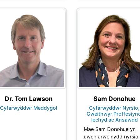
Dr. Tom Lawson
Sam Donohue
Cyfarwyddwr Meddygol
Cyfarwyddwr Nyrsio,
Gweithwyr Proffesiyno
Iechyd ac Ansawdd
Mae Sam Donohue yn
uwch arweinydd nyrsio