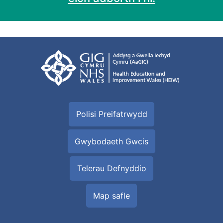
Polisi Preifatrwydd
Gwybodaeth Gwcis
Telerau Defnyddio
Map safle