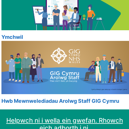
Ymchwil
Hwb Mewnwelediadau Arolwg Staff GIG Cymru
Helpwch ni i wella ein gwefan. Rhowch
eich adborth i ni.