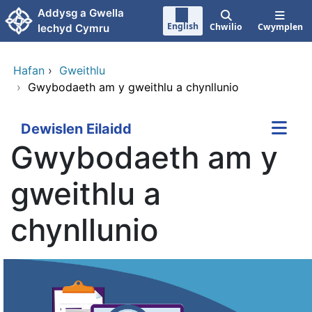
Neidio i'r prif gynnwy
Addysg a Gwella
English
Chwilio
Cwymplen
Iechyd Cymru
Hafan
›
Gweithlu
›
Gwybodaeth am y gweithlu a chynllunio
Dewislen Eilaidd
Gwybodaeth am y
gweithlu a
chynllunio