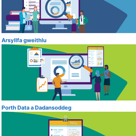
Arsyllfa gweithlu
Porth Data a Dadansoddeg