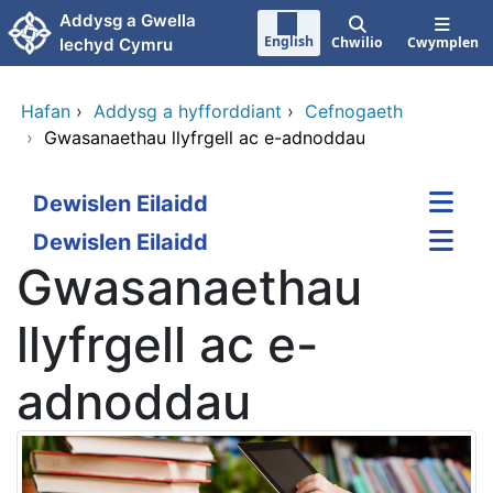
Neidio i'r prif gynnwy
Addysg a Gwella
English
Chwilio
Cwymplen
Iechyd Cymru
Hafan
›
Addysg a hyfforddiant
›
Cefnogaeth
›
Gwasanaethau llyfrgell ac e-adnoddau
Dewislen Eilaidd
Dewislen Eilaidd
Gwasanaethau
llyfrgell ac e-
adnoddau