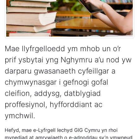
Mae llyfrgelloedd ym mhob un o’r
prif ysbytai yng Nghymru a’u nod yw
darparu gwasanaeth cyfeillgar a
chymwynasgar i gefnogi gofal
cleifion, addysg, datblygiad
proffesiynol, hyfforddiant ac
ymchwil.
Hefyd, mae e-Lyfrgell Iechyd GIG Cymru yn rhoi
mynediad at amrywiaeth o e-adnoddau sy’n ymwneud