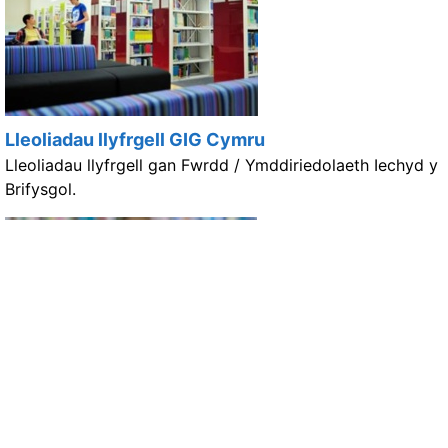
Lleoliadau llyfrgell GIG Cymru
Lleoliadau llyfrgell gan Fwrdd / Ymddiriedolaeth Iechyd y
Brifysgol.
E-adnoddau
Mae e-adnoddau llyfrgell ar gael ar lefel genedlaethol a