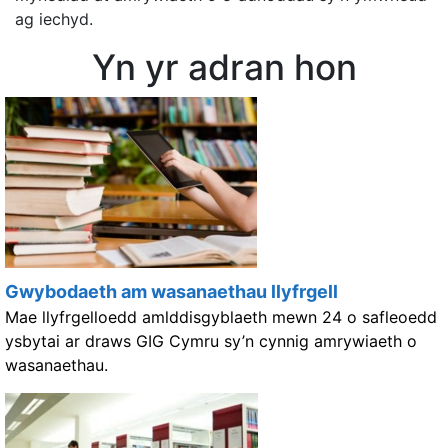
ag iechyd.
Yn yr adran hon
Gwybodaeth am wasanaethau llyfrgell
Mae llyfrgelloedd amlddisgyblaeth mewn 24 o safleoedd
ysbytai ar draws GIG Cymru sy’n cynnig amrywiaeth o
wasanaethau.