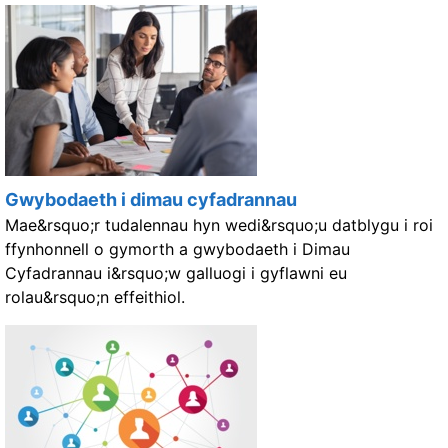
Gwybodaeth i dimau cyfadrannau
Mae&rsquo;r tudalennau hyn wedi&rsquo;u datblygu i roi
ffynhonnell o gymorth a gwybodaeth i Dimau
Cyfadrannau i&rsquo;w galluogi i gyflawni eu
rolau&rsquo;n effeithiol.