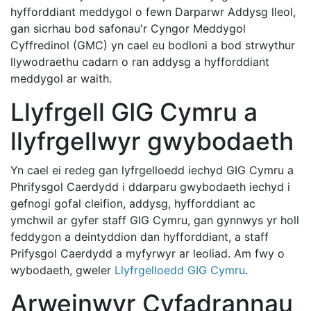
hyfforddiant meddygol o fewn Darparwr Addysg lleol,
gan sicrhau bod safonau'r Cyngor Meddygol
Cyffredinol (GMC) yn cael eu bodloni a bod strwythur
llywodraethu cadarn o ran addysg a hyfforddiant
meddygol ar waith.
Llyfrgell GIG Cymru a
llyfrgellwyr gwybodaeth
Yn cael ei redeg gan lyfrgelloedd iechyd GIG Cymru a
Phrifysgol Caerdydd i ddarparu gwybodaeth iechyd i
gefnogi gofal cleifion, addysg, hyfforddiant ac
ymchwil ar gyfer staff GIG Cymru, gan gynnwys yr holl
feddygon a deintyddion dan hyfforddiant, a staff
Prifysgol Caerdydd a myfyrwyr ar leoliad. Am fwy o
wybodaeth, gweler
Llyfrgelloedd GIG Cymru
.
Arweinwyr Cyfadrannau