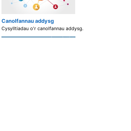
Canolfannau addysg
Cysylltiadau o'r canolfannau addysg.
Arweinwyr Cyfadrannau
Mae Arweinwyr Cyfadrannau yn gynrychiolwyr AaGIC o
fewn y Darparwr Addysg Lleol gydag atebolrwydd ar y
cyd i AaGIC a Chyfarwyddwr Meddygol y Darparwr
Addysg Lleol.