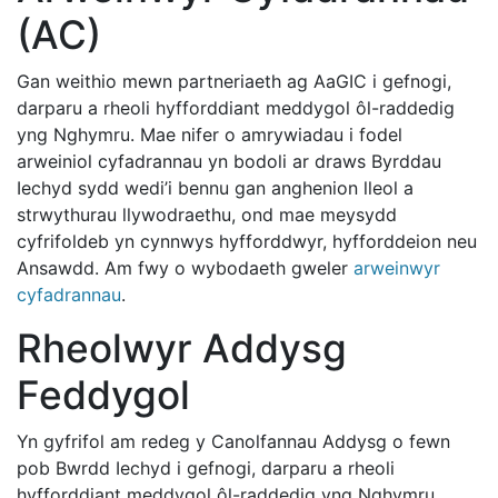
(AC)
Gan weithio mewn partneriaeth ag AaGIC i gefnogi,
darparu a rheoli hyfforddiant meddygol ôl-raddedig
yng Nghymru. Mae nifer o amrywiadau i fodel
arweiniol cyfadrannau yn bodoli ar draws Byrddau
Iechyd sydd wedi’i bennu gan anghenion lleol a
strwythurau llywodraethu, ond mae meysydd
cyfrifoldeb yn cynnwys hyfforddwyr, hyfforddeion neu
Ansawdd. Am fwy o wybodaeth gweler
arweinwyr
cyfadrannau
.
Rheolwyr Addysg
Feddygol
Yn gyfrifol am redeg y Canolfannau Addysg o fewn
pob Bwrdd Iechyd i gefnogi, darparu a rheoli
hyfforddiant meddygol ôl-raddedig yng Nghymru.