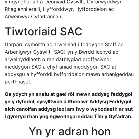
ymgynghoriad â Deoniaid Cyswllt, Cyfarwyddwyr
Rhaglenni eraill, Hyfforddwyr, Hyfforddeion ac
Arweinwyr Cyfadrannau.
Tiwtoriaid SAC
Darparu cymorth ac arweiniad i feddygon Staff ac
Arbenigwyr Cyswllt (SAC) yn y Bwrdd Iechyd ac
arweinyddiaeth o ran datblygiad proffesiynol
meddygon SAC a chyfraniad meddygon SAC at
addysgu a hyfforddi hyfforddeion mewn arbenigeddau
perthnasol.
Os ydych yn anelu at gael rôl mewn addysg feddygol
yn y dyfodol, cysylltwch â Rheolwr Addysg Feddygol
eich canolfan addysg leol am fwy o wybodaeth ar sut
i gymryd rhan yng ngweithgareddau Tîm y Gyfadran.
Yn yr adran hon