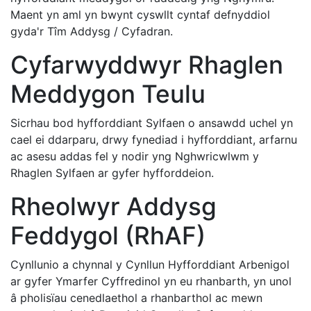
Maent yn aml yn bwynt cyswllt cyntaf defnyddiol
gyda'r Tîm Addysg / Cyfadran.
Cyfarwyddwyr Rhaglen
Meddygon Teulu
Sicrhau bod hyfforddiant Sylfaen o ansawdd uchel yn
cael ei ddarparu, drwy fynediad i hyfforddiant, arfarnu
ac asesu addas fel y nodir yng Nghwricwlwm y
Rhaglen Sylfaen ar gyfer hyfforddeion.
Rheolwyr Addysg
Feddygol (RhAF)
Cynllunio a chynnal y Cynllun Hyfforddiant Arbenigol
ar gyfer Ymarfer Cyffredinol yn eu rhanbarth, yn unol
â pholisïau cenedlaethol a rhanbarthol ac mewn