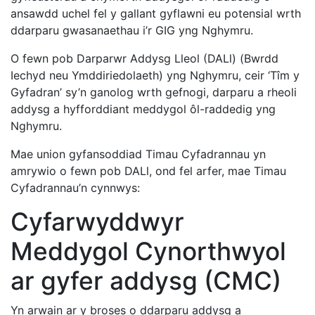
ansawdd uchel fel y gallant gyflawni eu potensial wrth
ddarparu gwasanaethau i’r GIG yng Nghymru.
O fewn pob Darparwr Addysg Lleol (DALl) (Bwrdd
Iechyd neu Ymddiriedolaeth) yng Nghymru, ceir ‘Tîm y
Gyfadran’ sy’n ganolog wrth gefnogi, darparu a rheoli
addysg a hyfforddiant meddygol ôl-raddedig yng
Nghymru.
Mae union gyfansoddiad Timau Cyfadrannau yn
amrywio o fewn pob DALl, ond fel arfer, mae Timau
Cyfadrannau’n cynnwys:
Cyfarwyddwyr
Meddygol Cynorthwyol
ar gyfer addysg (CMC)
Yn arwain ar y broses o ddarparu addysg a