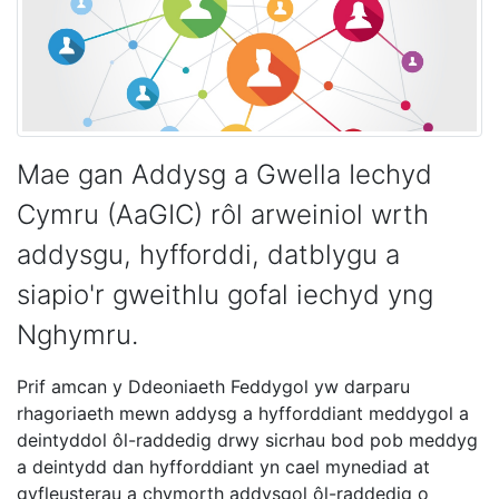
Mae gan Addysg a Gwella Iechyd
Cymru (AaGIC) rôl arweiniol wrth
addysgu, hyfforddi, datblygu a
siapio'r gweithlu gofal iechyd yng
Nghymru.
Prif amcan y Ddeoniaeth Feddygol yw darparu
rhagoriaeth mewn addysg a hyfforddiant meddygol a
deintyddol ôl-raddedig drwy sicrhau bod pob meddyg
a deintydd dan hyfforddiant yn cael mynediad at
gyfleusterau a chymorth addysgol ôl-raddedig o