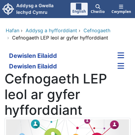
Neidio i'r prif gynnwy
Addysg a Gwella
English
Chwilio
Cwymplen
Iechyd Cymru
Hafan
›
Addysg a hyfforddiant
›
Cefnogaeth
›
Cefnogaeth LEP leol ar gyfer hyfforddiant
Dewislen Eilaidd
Dewislen Eilaidd
Cefnogaeth LEP
leol ar gyfer
hyfforddiant