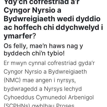
Ydy’ch cofrestriad â’r
Cyngor Nyrsio a
Bydwreigiaeth wedi dyddio
ac hoffech chi ddychwelyd i
ymarfer
?
Os felly, mae’n haws nag y
byddech chi’n tybio!
Er mwyn cynnal cofrestriad gyda'r
Cyngor Nyrsio a Bydwreigiaeth
(NMC) mae angen i nyrsys,
bydwragedd a Nyrsys Iechyd
Cyhoeddus Cymunedol Arbenigol
(SCPHNs) gwblhau Proses