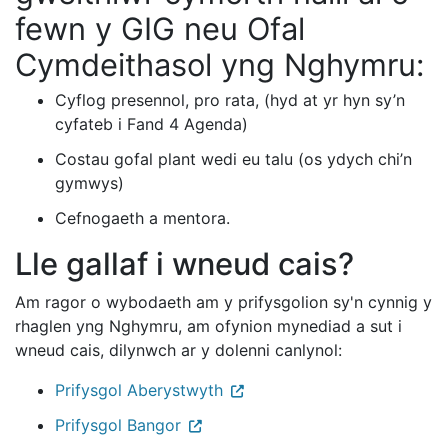
fewn y GIG neu Ofal
Cymdeithasol yng Nghymru:
Cyflog presennol, pro rata, (hyd at yr hyn sy’n
cyfateb i Fand 4 Agenda)
Costau gofal plant wedi eu talu (os ydych chi’n
gymwys)
Cefnogaeth a mentora.
Lle gallaf i wneud cais?
Am ragor o wybodaeth am y prifysgolion sy'n cynnig y
rhaglen yng Nghymru, am ofynion mynediad a sut i
wneud cais, dilynwch ar y dolenni canlynol:
Prifysgol Aberystwyth
Prifysgol Bangor