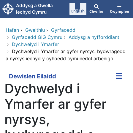
Neidio i'r prif gynnwy
Addysg a Gwella
English
Chwilio
Cwymplen
Iechyd Cymru
Hafan
›
Gweithlu
›
Gyrfaoedd
›
Gyrfaoedd GIG Cymru
›
Addysg a hyfforddiant
›
Dychwelyd i Ymarfer
›
Dychwelyd i Ymarfer ar gyfer nyrsys, bydwragedd
a nyrsys iechyd y cyhoedd cymunedol arbenigol
Dewislen Eilaidd
Dychwelyd i
Ymarfer ar gyfer
nyrsys,