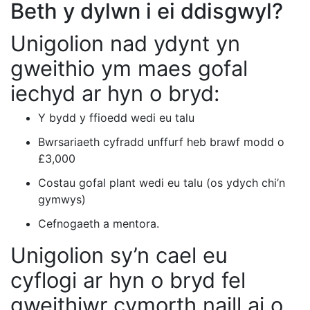
Beth y dylwn i ei ddisgwyl?
Unigolion nad ydynt yn
gweithio ym maes gofal
iechyd ar hyn o bryd:
Y bydd y ffioedd wedi eu talu
Bwrsariaeth cyfradd unffurf heb brawf modd o
£3,000
Costau gofal plant wedi eu talu (os ydych chi’n
gymwys)
Cefnogaeth a mentora.
Unigolion sy’n cael eu
cyflogi ar hyn o bryd fel
gweithiwr cymorth naill ai o