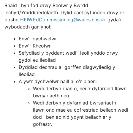
Rhaid i hyn fod drwy Reolwr y Bwrdd
Iechyd/Ymddiriedolaeth. Dylid cael cytundeb drwy e-
bostio
HEIW.EdCommissioning@wales.nhs.uk
gyda’r
wybodaeth ganlynol:
Enw'r dychwelwr
Enw'r Rheolwr
Sefydliad y byddant wedi'i leoli ynddo drwy
gydol eu lleoliad
Dyddiad dechrau a gorffen disgwyliedig y
lleoliad
A yw’r dychwelwr naill ai o'r blaen:
Wedi derbyn rhan o, neu'r dyfarniad llawn
bwrsariaeth neu
Wedi derbyn y dyfarniad bwrsariaeth
llawn ond mae eu cofrestriad bellach wedi
dod i ben ac nid ydynt bellach ar y
gofrestr.