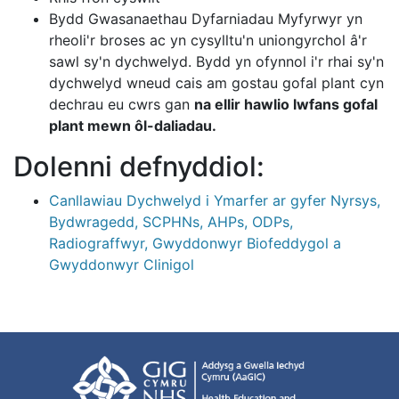
Bydd Gwasanaethau Dyfarniadau Myfyrwyr yn
rheoli'r broses ac yn cysylltu'n uniongyrchol â'r
sawl sy'n dychwelyd. Bydd yn ofynnol i'r rhai sy'n
dychwelyd wneud cais am gostau gofal plant cyn
dechrau eu cwrs gan
na ellir hawlio lwfans gofal
plant mewn ôl-daliadau.
Dolenni defnyddiol:
Canllawiau Dychwelyd i Ymarfer ar gyfer Nyrsys,
Bydwragedd, SCPHNs, AHPs, ODPs,
Radiograffwyr, Gwyddonwyr Biofeddygol a
Gwyddonwyr Clinigol