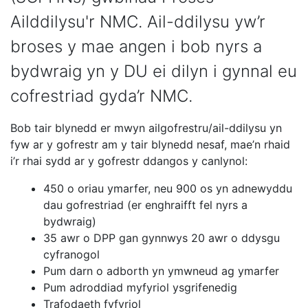
Ailddilysu'r NMC. Ail-ddilysu yw’r
broses y mae angen i bob nyrs a
bydwraig yn y DU ei dilyn i gynnal eu
cofrestriad gyda’r NMC.
Bob tair blynedd er mwyn ailgofrestru/ail-ddilysu yn
fyw ar y gofrestr am y tair blynedd nesaf, mae’n rhaid
i’r rhai sydd ar y gofrestr ddangos y canlynol:
450 o oriau ymarfer, neu 900 os yn adnewyddu
dau gofrestriad (er enghraifft fel nyrs a
bydwraig)
35 awr o DPP gan gynnwys 20 awr o ddysgu
cyfranogol
Pum darn o adborth yn ymwneud ag ymarfer
Pum adroddiad myfyriol ysgrifenedig
Trafodaeth fyfyriol