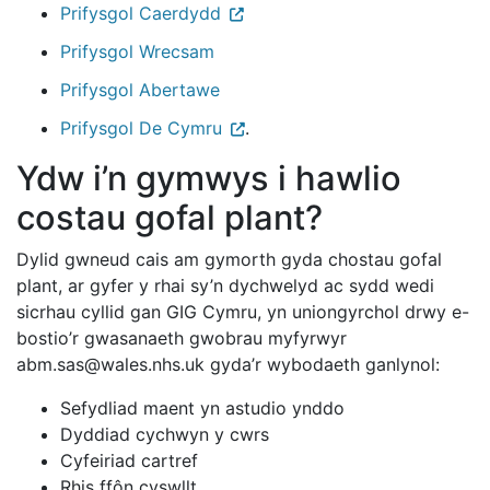
Prifysgol Caerdydd
Prifysgol Wrecsam
Prifysgol Abertawe
Prifysgol De Cymru
.
Ydw i’n gymwys i hawlio
costau gofal plant?
Dylid gwneud cais am gymorth gyda chostau gofal
plant, ar gyfer y rhai sy’n dychwelyd ac sydd wedi
sicrhau cyllid gan GIG Cymru, yn uniongyrchol drwy e-
bostio’r gwasanaeth gwobrau myfyrwyr
abm.sas@wales.nhs.uk gyda’r wybodaeth ganlynol:
Sefydliad maent yn astudio ynddo
Dyddiad cychwyn y cwrs
Cyfeiriad cartref
Rhis ff
ôn cyswllt