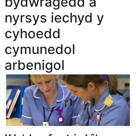
bydwragedd a
nyrsys iechyd y
cyhoedd
cymunedol
arbenigol