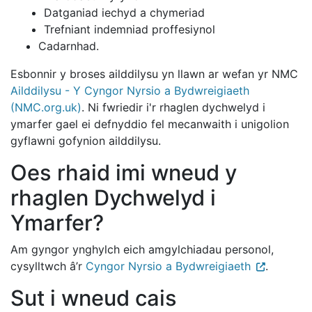
Datganiad iechyd a chymeriad
Trefniant indemniad proffesiynol
Cadarnhad.
Esbonnir y broses ailddilysu yn llawn ar wefan yr NMC
Ailddilysu - Y Cyngor Nyrsio a Bydwreigiaeth
(NMC.org.uk)
. Ni fwriedir i'r rhaglen dychwelyd i
ymarfer gael ei defnyddio fel mecanwaith i unigolion
gyflawni gofynion ailddilysu.
Oes rhaid imi wneud y
rhaglen Dychwelyd i
Ymarfer?
Am gyngor ynghylch eich amgylchiadau personol,
cysylltwch â’r
Cyngor Nyrsio a Bydwreigiaeth
.
Sut i wneud cais