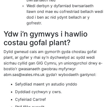
bwrsariaeth neu
Wedi derbyn y dyfarniad bwrsariaeth
llawn ond mae eu cofrestriad bellach wedi
dod i ben ac nid ydynt bellach ar y
gofrestr.
Ydw i’n gymwys i hawlio
costau gofal plant?
Dylid gwneud cais am gymorth gyda chostau gofal
plant, ar gyfer y rhai sy’n dychwelyd ac sydd wedi
sicrhau cyllid gan GIG Cymru, yn uniongyrchol drwy e-
bostio’r gwasanaeth gwobrau myfyrwyr
abm.sas@wales.nhs.uk gyda’r wybodaeth ganlynol:
Sefydliad maent yn astudio ynddo
Dyddiad cychwyn y cwrs.
Cyfeiriad Cartref