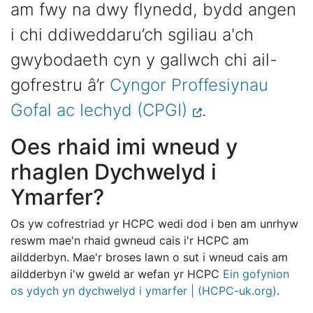
am fwy na dwy flynedd, bydd angen
i chi ddiweddaru’ch sgiliau a'ch
gwybodaeth cyn y gallwch chi ail-
gofrestru â’r
Cyngor Proffesiynau
Gofal ac Iechyd (CPGI)
.
Oes rhaid imi wneud y
rhaglen Dychwelyd i
Ymarfer?
Os yw cofrestriad yr HCPC wedi dod i ben am unrhyw
reswm mae'n rhaid gwneud cais i'r HCPC am
aildderbyn. Mae'r broses lawn o sut i wneud cais am
aildderbyn i'w gweld ar wefan yr HCPC
Ein gofynion
os ydych yn dychwelyd i ymarfer | (HCPC-uk.org)
.