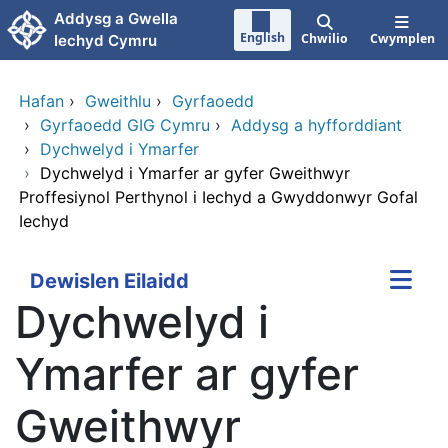
Neidio i'r prif gynnwy
Addysg a Gwella
English
Chwilio
Cwymplen
Iechyd Cymru
Hafan
›
Gweithlu
›
Gyrfaoedd
›
Gyrfaoedd GIG Cymru
›
Addysg a hyfforddiant
›
Dychwelyd i Ymarfer
›
Dychwelyd i Ymarfer ar gyfer Gweithwyr
Proffesiynol Perthynol i Iechyd a Gwyddonwyr Gofal
Iechyd
Dewislen Eilaidd
Dychwelyd i
Ymarfer ar gyfer
Gweithwyr