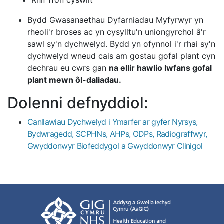
Rhif ffôn cyswllt
Bydd Gwasanaethau Dyfarniadau Myfyrwyr yn
rheoli'r broses ac yn cysylltu'n uniongyrchol â'r
sawl sy'n dychwelyd. Bydd yn ofynnol i'r rhai sy'n
dychwelyd wneud cais am gostau gofal plant cyn
dechrau eu cwrs gan
na ellir hawlio lwfans gofal
plant mewn ôl-daliadau.
Dolenni defnyddiol:
Canllawiau Dychwelyd i Ymarfer ar gyfer Nyrsys,
Bydwragedd, SCPHNs, AHPs, ODPs, Radiograffwyr,
Gwyddonwyr Biofeddygol a Gwyddonwyr Clinigol