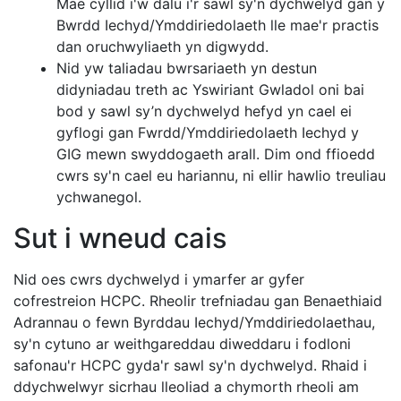
Mae cyllid i'w dalu i'r sawl sy'n dychwelyd gan y
Bwrdd Iechyd/Ymddiriedolaeth lle mae'r practis
dan oruchwyliaeth yn digwydd.
Nid yw taliadau bwrsariaeth yn destun
didyniadau treth ac Yswiriant Gwladol oni bai
bod y sawl sy’n dychwelyd hefyd yn cael ei
gyflogi gan Fwrdd/Ymddiriedolaeth Iechyd y
GIG mewn swyddogaeth arall. Dim ond ffioedd
cwrs sy'n cael eu hariannu, ni ellir hawlio treuliau
ychwanegol.
Sut i wneud cais
Nid oes cwrs dychwelyd i ymarfer ar gyfer
cofrestreion HCPC. Rheolir trefniadau gan Benaethiaid
Adrannau o fewn Byrddau Iechyd/Ymddiriedolaethau,
sy'n cytuno ar weithgareddau diweddaru i fodloni
safonau'r HCPC gyda'r sawl sy'n dychwelyd. Rhaid i
ddychwelwyr sicrhau lleoliad a chymorth rheoli am