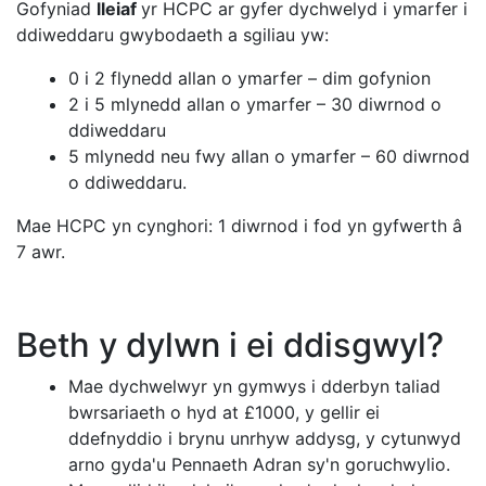
Gofyniad
lleiaf
yr HCPC ar gyfer dychwelyd i ymarfer i
ddiweddaru gwybodaeth a sgiliau yw:
0 i 2 flynedd allan o ymarfer – dim gofynion
2 i 5 mlynedd allan o ymarfer – 30 diwrnod o
ddiweddaru
5 mlynedd neu fwy allan o ymarfer – 60 diwrnod
o ddiweddaru
.
Mae HCPC yn cynghori: 1 diwrnod i fod yn gyfwerth â
7 awr.
Beth y dylwn i ei ddisgwyl?
Mae dychwelwyr yn gymwys i dderbyn taliad
bwrsariaeth o hyd at £1000, y gellir ei
ddefnyddio i brynu unrhyw addysg, y cytunwyd
arno gyda'u Pennaeth Adran sy'n goruchwylio.