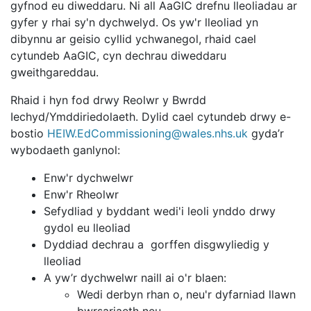
gyfnod eu diweddaru. Ni all AaGIC drefnu lleoliadau ar
gyfer y rhai sy'n dychwelyd. Os yw'r lleoliad yn
dibynnu ar geisio cyllid ychwanegol, rhaid cael
cytundeb AaGIC, cyn dechrau diweddaru
gweithgareddau.
Rhaid i hyn fod drwy Reolwr y Bwrdd
Iechyd/Ymddiriedolaeth. Dylid cael cytundeb drwy e-
bostio
HEIW.EdCommissioning@wales.nhs.uk
gyda’r
wybodaeth ganlynol:
Enw'r dychwelwr
Enw'r Rheolwr
Sefydliad y byddant wedi'i leoli ynddo drwy
gydol eu lleoliad
Dyddiad dechrau a gorffen disgwyliedig y
lleoliad
A yw’r dychwelwr naill ai o'r blaen:
Wedi derbyn rhan o, neu'r dyfarniad llawn