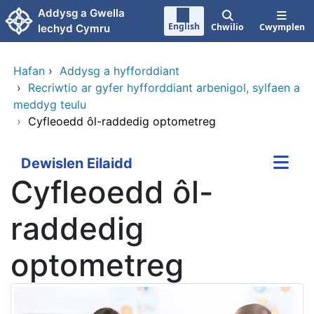
Neidio i'r prif gynnwy
Addysg a Gwella
English
Chwilio
Cwymplen
Iechyd Cymru
Hafan
›
Addysg a hyfforddiant
›
Recriwtio ar gyfer hyfforddiant arbenigol, sylfaen a
meddyg teulu
›
Cyfleoedd ôl-raddedig optometreg
Dewislen Eilaidd
Cyfleoedd ôl-
raddedig
optometreg