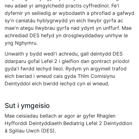
neu adael yr amgylchedd practis cyffredinol. Fe'i
dyfernir yn seiliedig ar wybodaeth a phrofiad a gafwyd
sy'n caniatáu hyblygrwydd yn eich llwybr gyrfa ac
mae'n ategu llwybrau gyrfa nad ydynt yn unffurf. Mae
achrediad DES hefyd yn drosglwyddadwy unrhyw le
yng Nghymru.
Unwaith y bydd wedi'i achredu, gall deintydd DES
ddarparu gofal Lefel 2 i gleifion dan gontract priodol
gyda'i fwrdd iechyd lleol. Rydym yn argymell trafod
eich bwriad i wneud cais gyda Thîm Comisiynu
Deintyddol eich bwrdd iechyd cyn ei wneud.
Sut i ymgeisio
Mae ceisiadau bellach ar agor ar gyfer Rhaglen
Hyfforddi Deintyddiaeth Bediatrig Lefel 2 Deintyddion
â Sgiliau Uwch (DES).