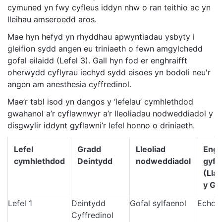
cymuned yn fwy cyfleus iddyn nhw o ran teithio ac yn
lleihau amseroedd aros.
Mae hyn hefyd yn rhyddhau apwyntiadau ysbyty i
gleifion sydd angen eu triniaeth o fewn amgylchedd
gofal eilaidd (Lefel 3). Gall hyn fod er enghraifft
oherwydd cyflyrau iechyd sydd eisoes yn bodoli neu'r
angen am anesthesia cyffredinol.
Mae’r tabl isod yn dangos y ‘lefelau’ cymhlethdod
gwahanol a’r cyflawnwyr a’r lleoliadau nodweddiadol y
disgwylir iddynt gyflawni’r lefel honno o driniaeth.
Lefel
Gradd
Lleoliad
Engh
cymhlethdod
Deintydd
nodweddiadol
gyfl
(Lla
y Ge
Lefel 1
Deintydd
Gofal sylfaenol
Echdy
Cyffredinol