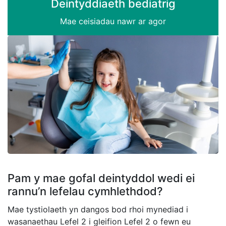
Deintyddiaeth bediatrig
Mae ceisiadau nawr ar agor
Pam y mae gofal deintyddol wedi ei
rannu’n lefelau cymhlethdod?
Mae tystiolaeth yn dangos bod rhoi mynediad i
wasanaethau Lefel 2 i gleifion Lefel 2 o fewn eu