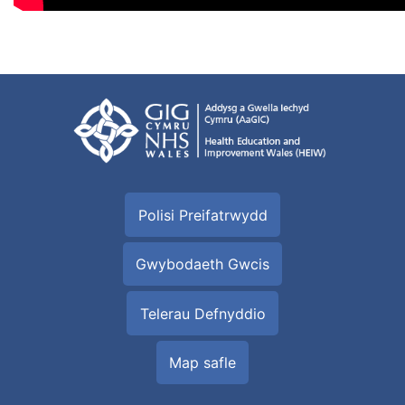
Polisi Preifatrwydd
Gwybodaeth Gwcis
Telerau Defnyddio
Map safle