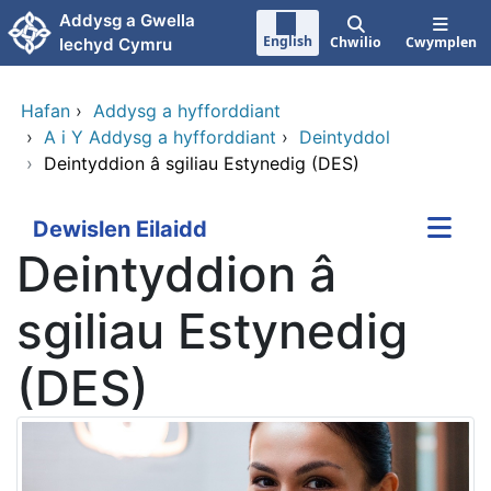
Neidio i'r prif gynnwy
Addysg a Gwella
English
Chwilio
Cwymplen
Iechyd Cymru
Hafan
›
Addysg a hyfforddiant
›
A i Y Addysg a hyfforddiant
›
Deintyddol
›
Deintyddion â sgiliau Estynedig (DES)
Dewislen Eilaidd
Deintyddion â
sgiliau Estynedig
(DES)