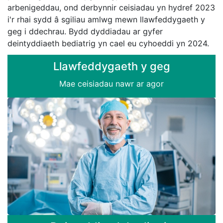
arbenigeddau, ond derbynnir ceisiadau yn hydref 2023
i'r rhai sydd â sgiliau amlwg mewn llawfeddygaeth y
geg i ddechrau. Bydd dyddiadau ar gyfer
deintyddiaeth bediatrig yn cael eu cyhoeddi yn 2024.
Llawfeddygaeth y geg
Mae ceisiadau nawr ar agor