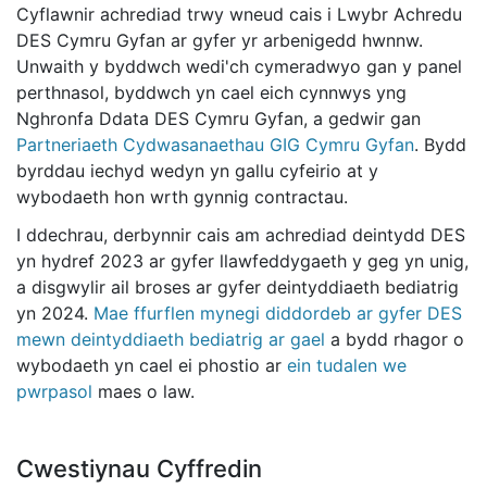
Cyflawnir achrediad trwy wneud cais i Lwybr Achredu
DES Cymru Gyfan ar gyfer yr arbenigedd hwnnw.
Unwaith y byddwch wedi'ch cymeradwyo gan y panel
perthnasol, byddwch yn cael eich cynnwys yng
Nghronfa Ddata DES Cymru Gyfan, a gedwir gan
Partneriaeth Cydwasanaethau GIG Cymru Gyfan
. Bydd
byrddau iechyd wedyn yn gallu cyfeirio at y
wybodaeth hon wrth gynnig contractau.
I ddechrau, derbynnir cais am achrediad deintydd DES
yn hydref 2023 ar gyfer llawfeddygaeth y geg yn unig,
a disgwylir ail broses ar gyfer deintyddiaeth bediatrig
yn 2024.
Mae ffurflen mynegi diddordeb ar gyfer DES
mewn deintyddiaeth bediatrig ar gael
a bydd rhagor o
wybodaeth yn cael ei phostio ar
ein tudalen we
pwrpasol
maes o law.
Cwestiynau Cyffredin