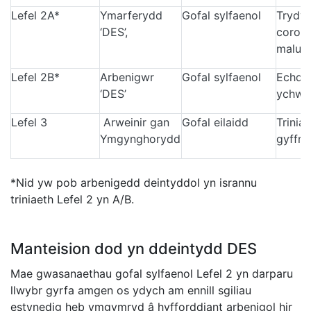
Lefel 2A*
Ymarferydd
Gofal sylfaenol
Trydy
‘DES’,
coron
malu
Lefel 2B*
Arbenigwr
Gofal sylfaenol
Echdy
‘DES’
ychwa
Lefel 3
Arweinir gan
Gofal eilaidd
Trinia
Ymgynghorydd
gyffre
*Nid yw pob arbenigedd deintyddol yn isrannu
triniaeth Lefel 2 yn A/B.
Manteision dod yn ddeintydd DES
Mae gwasanaethau gofal sylfaenol Lefel 2 yn darparu
llwybr gyrfa amgen os ydych am ennill sgiliau
estynedig heb ymgymryd â hyfforddiant arbenigol hir