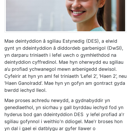
Mae deintyddion â sgiliau Estynedig (DES), a elwid
gynt yn ddeintyddion â diddordeb garbenigol (DwSI),
yn darparu triniaeth i lefel uwch o gymhlethdod na
deintyddion cyffredinol. Mae hyn oherwydd eu sgiliau
a’u profiad ychwanegol mewn arbenigedd dewisol.
Cyfeirir at hyn yn aml fel triniaeth ‘Lefel 2’, ‘Haen 2’, neu
‘Haen Ganolradd’. Mae hyn yn gofyn am gontract gyda
bwrdd iechyd lleol.
Mae proses achredu newydd, a gydnabyddir yn
genedlaethol, yn sicrhau y gall byrddau iechyd fod yn
hyderus bod gan ddeintyddion DES y lefel profiad a'r
sgiliau gofynnol i weithio'n ddiogel. Mae'r broses hon
yn dal i gael ei datblygu ar gyfer llawer o