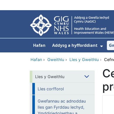
Neidio i'r prif gynnwy
Hafan
Addysg a hyfforddiant
Gw
Dang
Hafan
›
Gweithlu
›
Lles y Gweithlu
›
Cefn
Ce
Lles y Gweithlu
pr
Lles corfforol
Gwefannau ac adnoddau
lles gan Fyrddau Iechyd,
Ymddiriedolaethau a