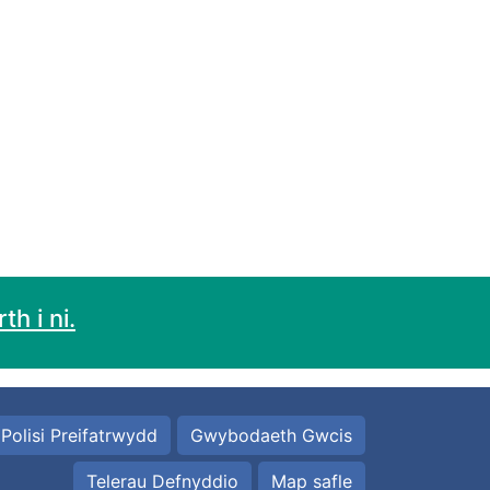
h i ni.
Polisi Preifatrwydd
Gwybodaeth Gwcis
Telerau Defnyddio
Map safle