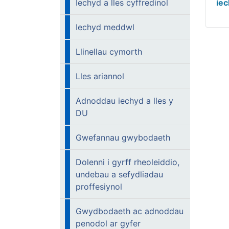
Iechyd a lles cyffredinol
iec
Iechyd meddwl
Llinellau cymorth
Lles ariannol
Adnoddau iechyd a lles y
DU
Gwefannau gwybodaeth
Dolenni i gyrff rheoleiddio,
undebau a sefydliadau
proffesiynol
Gwydbodaeth ac adnoddau
penodol ar gyfer