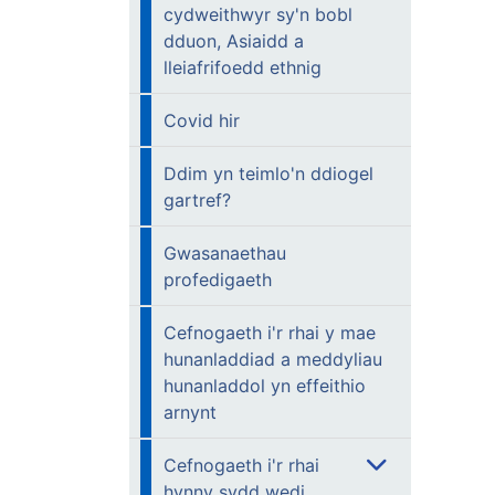
cydweithwyr sy'n bobl
dduon, Asiaidd a
lleiafrifoedd ethnig
Covid hir
Ddim yn teimlo'n ddiogel
gartref?
Gwasanaethau
profedigaeth
Cefnogaeth i'r rhai y mae
hunanladdiad a meddyliau
hunanladdol yn effeithio
arnynt
Cefnogaeth i'r rhai
hynny sydd wedi