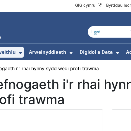
GIG cymru
Byrddau Iec
eithlu
Arweinyddiaeth
Digidol a Data
A
os isddewislen ar gyfer Addysg a hyfforddi
Dangos isddewislen ar gyfer Gweith
Dangos isddewislen
Dang
ogaeth i'r rhai hynny sydd wedi profi trawma
fnogaeth i'r rhai hy
ofi trawma