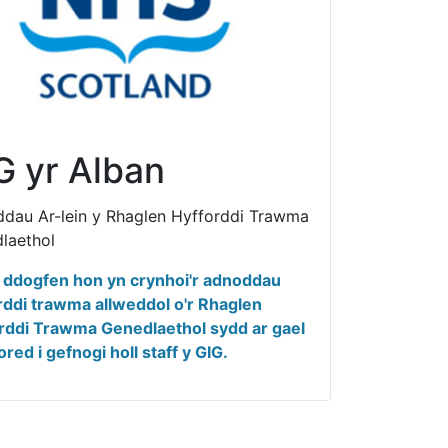
G yr Alban
dau Ar-lein y Rhaglen Hyfforddi Trawma
laethol
 ddogfen hon yn crynhoi'r adnoddau
rddi trawma allweddol o'r Rhaglen
rddi Trawma Genedlaethol sydd ar gael
red i gefnogi holl staff y GIG.