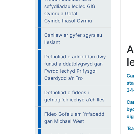
sefydliadau ledled GIG
Cymru a Gofal
Cymdeithasol Cyrmu
Canllaw ar gyfer sgyrsiau
llesiant
A
Detholiad o adnoddau dwy
I
funud a ddatblygwyd gan
Fwrdd Iechyd Prifysgol
Can
Caerdydd a'r Fro
sta
34
Detholiad o fideos i
gefnogi'ch iechyd a'ch lles
Can
byd
Fideo Gofalu am Yrfaoedd
di
gan Michael West
‘Ba