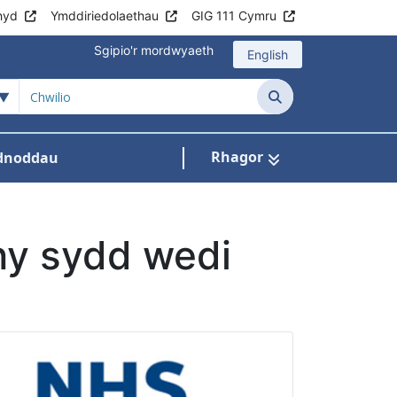
hyd
Ymddiriedolaethau
GIG 111 Cymru
Sgipio'r mordwyaeth
English
Chwilio
Rhagor
dnoddau
ant
lu
 ar gyfer Arweinyddiaeth
os isddewislen ar gyfer Digidol a Data
nny sydd wedi