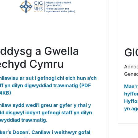
ddysg a Gwella
GI
echyd Cymru
Adnod
Gened
llawiau ar sut i gefnogi chi eich hun a'ch
ff yn dilyn digwyddiad trawmatig (PDF
Mae'r
4KB)
.
hyffo
Hyffo
llaw sydd wedi'i greu ar gyfer y rhai y
yn ago
d disgwyl iddynt gefnogi staff yn dilyn
gwyddiad trawmatig.
ker’s Dozen’. Canllaw i weithwyr gofal