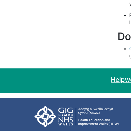
Do
Helpwc