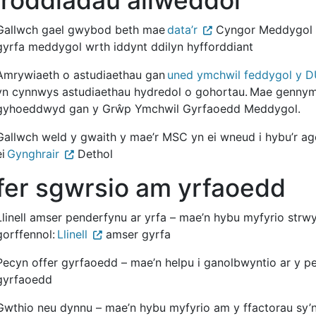
roddiadau allweddol
Gallwch gael gwybod beth mae
data’r
Cyngor Meddygol Cy
gyrfa meddygol wrth iddynt ddilyn hyfforddiant
Amrywiaeth o astudiaethau gan
uned ymchwil feddygol y 
yn cynnwys astudiaethau hydredol o gohortau. Mae genny
gyhoeddwyd gan y Grŵp Ymchwil Gyrfaoedd Meddygol.
Gallwch weld y gwaith y mae’r MSC yn ei wneud i hybu’r a
ei
Gynghrair
Dethol
fer sgwrsio am yrfaoedd
Llinell amser penderfynu ar yrfa – mae’n hybu myfyrio str
gorffennol:
Llinell
amser gyrfa
Pecyn offer gyrfaoedd – mae’n helpu i ganolbwyntio ar y p
gyrfaoedd
Gwthio neu dynnu – mae’n hybu myfyrio am y ffactorau sy’n