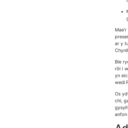
Mae’r 
prese
ar y 
Chynl
Ble r
rôl i
yn ei
wedi P
Os yd
chi, g
gysyll
anfon