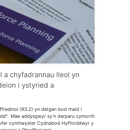
a chyfadrannau lleol yn
eion i ystyried a
edinol (R3.2) yn datgan bod rhaid i
edd". Mae addysgwyr sy’n darparu cymorth
r gyfer cymhwyster Cydnabod Hyfforddwyr y
ersonol a Phroffesiynol