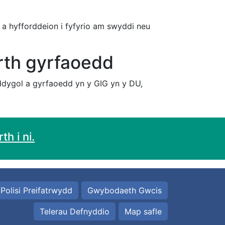
 a hyfforddeion i fyfyrio am swyddi neu
orth gyrfaoedd
dygol a gyrfaoedd yn y GIG yn y DU,
h i ni.
Polisi Preifatrwydd
Gwybodaeth Gwcis
Telerau Defnyddio
Map safle