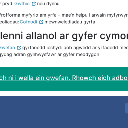
y pryd:
Gwthio
neu dynnu
Profforma myfyrio am yrfa – mae’n helpu i arwain myfyrwyr
leoliadau:
Cofnodi
mewnwelediadau gyrfa
lenni allanol ar gyfer cym
Gwefan
gyrfaoedd iechyd: pob agwedd ar yrfaoedd med
gydag adran gynhwysfawr ar gyfer meddygon
h ni i wella ein gwefan. Rhowch eich adbort