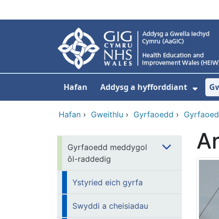
Neidio i'r prif gynnwy
Hafan
Addysg a hyfforddiant
Gw
Dang
Hafan
›
Gweithlu
›
Gyrfaoedd
›
Gyrfaoed
Ar
Gyrfaoedd meddygol
ôl-raddedig
Ystyried eich gyrfa
Swyddi a cheisiadau