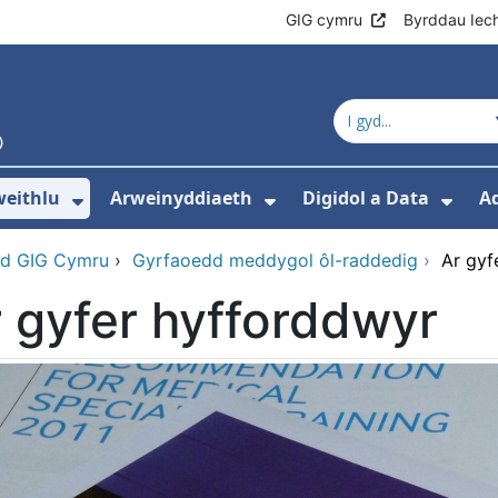
GIG cymru
Byrddau Iec
eithlu
Arweinyddiaeth
Digidol a Data
A
os isddewislen ar gyfer Addysg a hyfforddi
Dangos isddewislen ar gyfer Gweith
Dangos isddewislen
Dang
d GIG Cymru
›
Gyrfaoedd meddygol ôl-raddedig
›
Ar gyf
 gyfer hyfforddwyr