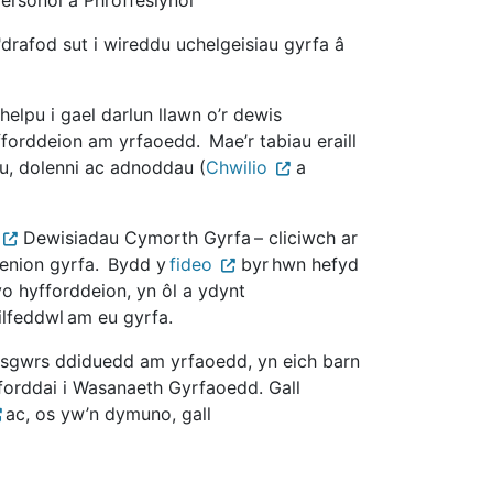
rafod sut i wireddu uchelgeisiau gyrfa â
elpu i gael darlun llawn o’r dewis
forddeion am yrfaoedd. Mae’r tabiau eraill
, dolenni ac adnoddau (
Chwilio
a
Dewisiadau Cymorth Gyrfa – cliciwch ar
henion gyrfa. Bydd y
fideo
byr hwn hefyd
o hyfforddeion, yn ôl a ydynt
ilfeddwl am eu gyrfa.
l sgwrs ddiduedd am yrfaoedd, yn eich barn
forddai i Wasanaeth Gyrfaoedd. Gall
ac, os yw’n dymuno, gall