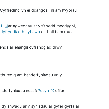
ffredinol yn ei ddangos i ni am lwybrau
DU
ar agweddau ar yrfaoedd meddygol,
m
lyfryddiaeth gyflawn
o'r holl bapurau a
genda ar ehangu cyfranogiad drwy
wythuredig am benderfyniadau yn y
enderfyniadau nesaf:
Pecyn
offer
 dylanwadu ar y syniadau ar gyfer gyrfa ar