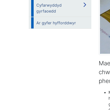
Cyfarwyddyd
gyrfaoedd
Ar gyfer hyfforddwyr
Mae
chw
phe