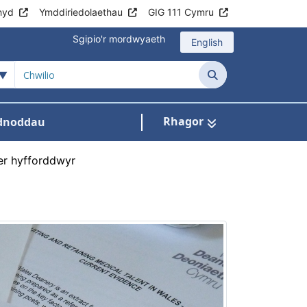
hyd
Ymddiriedolaethau
GIG 111 Cymru
Sgipio'r mordwyaeth
English
Chwilio
Rhagor
dnoddau
ant
lu
 ar gyfer Arweinyddiaeth
os isddewislen ar gyfer Digidol a Data
er hyfforddwyr