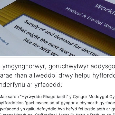
 ymgynghorwyr, goruchwylwyr addysgol 
arae rhan allweddol drwy helpu hyffordd
nderfynu ar yrfaoedd:
Mae safon “Hyrwyddo Rhagoriaeth” y Cyngor Meddygol Cyffr
hyfforddeion "gael mynediad at gyngor a chymorth gyrfao
gyrfaoedd yn gallu defnyddio hyn hefyd fel tystiolaeth a
Cyngor Meddygol Cyffredinol, Maes 6: Arwain Datblygiad P