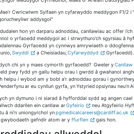
Mae’r Cwricwlwm Sylfaen yn cyfarwyddo meddygon F1/2 i "d
goruchwyliwr addysgol"
dudalen hon yn darparu adnoddau, canllawiau ac offer i’ch h
nnol o yrfaoedd meddygol ac i strwythuro’ch sgyrsiau â hyf
tudalennau Gyrfaoedd yn cynnwys amrywiaeth o ddogfennau
lunio,
Swyddi
a Cheisiadau,
Cyfarwyddyd
Gyrfaoedd).
ydych chi yn y maes cymorth gyrfaoedd? Gweler y
Canllaw
 weld pwy fydd yn gallu helpu orau i gwrdd â gwahanol ang
ch helpu i wybod am y bobl a’r adnoddau gorau i gynorthwy
enderfynu ar eu cynllun gyrfa, yn Ystyried opsiynau neu’n A
ych yn dymuno i ni siarad â hyfforddai sydd ag angen cae
allwch ddarllen ein canllaw ar
Gyfeirio
neu Atgyfeirio Hyf
tu â ni’n uniongyrchol yn
pgmedicalcareers@cardiff.ac.uk
 gwybodaeth gefndir atom ar y
ffurflen
gais hon.