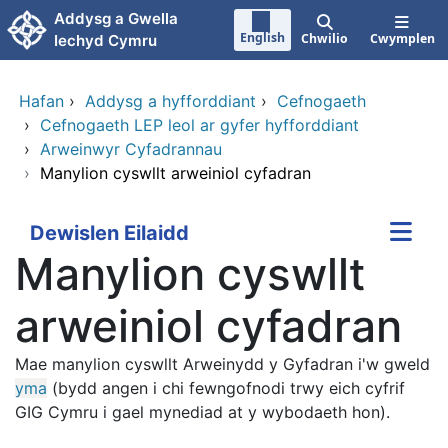
Neidio i'r prif gynnwy
Addysg a Gwella
English
Chwilio
Cwymplen
Iechyd Cymru
Hafan
›
Addysg a hyfforddiant
›
Cefnogaeth
›
Cefnogaeth LEP leol ar gyfer hyfforddiant
›
Arweinwyr Cyfadrannau
›
Manylion cyswllt arweiniol cyfadran
Dewislen Eilaidd
Manylion cyswllt
arweiniol cyfadran
Mae manylion cyswllt Arweinydd y Gyfadran i'w gweld
yma
(bydd angen i chi fewngofnodi trwy eich cyfrif
GIG Cymru i gael mynediad at y wybodaeth hon).