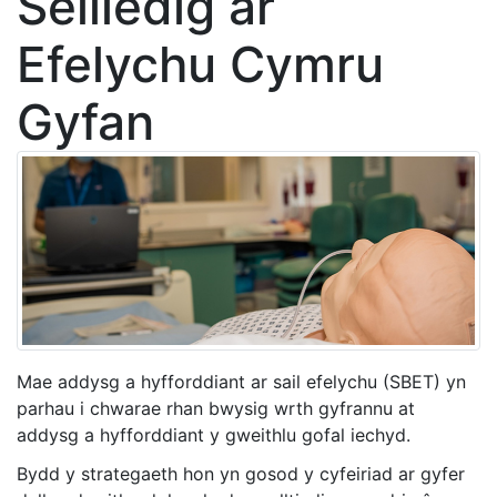
Seiliedig ar
Efelychu Cymru
Gyfan
Mae addysg a hyfforddiant ar sail efelychu (SBET) yn
parhau i chwarae rhan bwysig wrth gyfrannu at
addysg a hyfforddiant y gweithlu gofal iechyd.
Bydd y strategaeth hon yn gosod y cyfeiriad ar gyfer