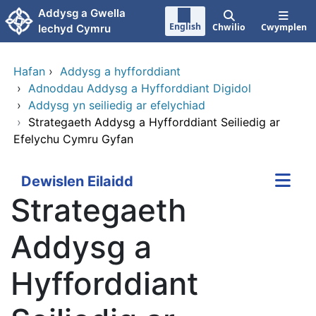
Neidio i'r prif gynnwy
Addysg a Gwella
English
Chwilio
Cwymplen
Iechyd Cymru
Hafan
›
Addysg a hyfforddiant
›
Adnoddau Addysg a Hyfforddiant Digidol
›
Addysg yn seiliedig ar efelychiad
›
Strategaeth Addysg a Hyfforddiant Seiliedig ar
Efelychu Cymru Gyfan
Dewislen Eilaidd
Strategaeth
Addysg a
Hyfforddiant