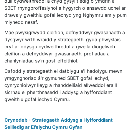
dull cydweithredol a chyd gysylltiedig o ymdrin â
SBET rhyngbroffesiynol a hygyrch o ansawdd uchel ar
draws y gweithlu gofal iechyd yng Nghymru am y pum
mlynedd nesaf.
Mae pwysigrwydd cleifion, defnyddwyr gwasanaeth a
dysgwyr wrth wraidd y strategaeth, gyda phwyslais
cryf ar ddysgu cydweithredol a gwella diogelwch
cleifion a defnyddwyr gwasanaeth, profiadau a
chanlyniadau sy’n gost-effeithiol.
Cafodd y strategaeth ei datblygu a'i hadolygu mewn
ymgynghoriad â'r gymuned SBET gofal iechyd,
cynrychiolwyr lleyg a rhanddeiliaid allweddol eraill i
sicrhau ei pherthnasedd i addysg a hyfforddiant
gweithlu gofal iechyd Cymru.
Crynodeb - Strategaeth Addysg a Hyfforddiant
Seiliedig ar Efelychu Cymru Gyfan