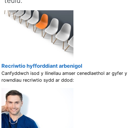
teulu.
Recriwtio hyfforddiant arbenigol
Canfyddwch isod y llinellau amser cenedlaethol ar gyfer y
rowndiau recriwtio sydd ar ddod: