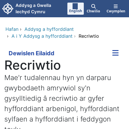
Neidio i'r prif gynnwy
Addysg a Gwella
English
Chwilio
Cwymplen
Iechyd Cymru
Hafan
›
Addysg a hyfforddiant
›
A i Y Addysg a hyfforddiant
›
Recriwtio
Dewislen Eilaidd
Recriwtio
Mae'r tudalennau hyn yn darparu
gwybodaeth amrywiol sy'n
gysylltiedig â recriwtio ar gyfer
hyfforddiant arbenigol, hyfforddiant
sylfaen a hyfforddiant i feddygon