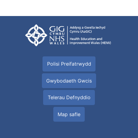
Polisi Preifatrwydd
Gwybodaeth Gwcis
Telerau Defnyddio
Map safle