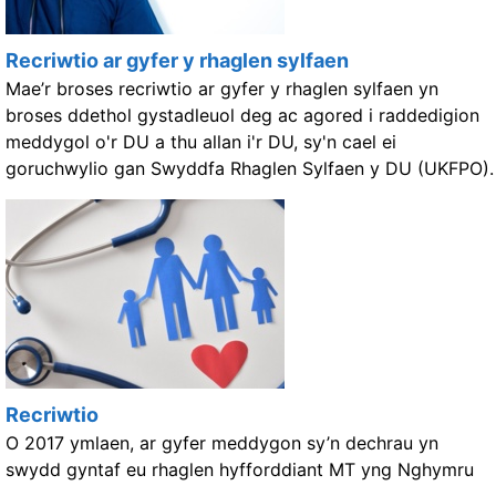
Recriwtio ar gyfer y rhaglen sylfaen
Mae’r broses recriwtio ar gyfer y rhaglen sylfaen yn
broses ddethol gystadleuol deg ac agored i raddedigion
meddygol o'r DU a thu allan i'r DU, sy'n cael ei
goruchwylio gan Swyddfa Rhaglen Sylfaen y DU (UKFPO).
Recriwtio
O 2017 ymlaen, ar gyfer meddygon sy’n dechrau yn
swydd gyntaf eu rhaglen hyfforddiant MT yng Nghymru