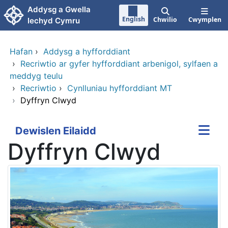
Neidio i'r prif gynnwy
Addysg a Gwella
English
Chwilio
Cwymplen
Iechyd Cymru
Hafan
›
Addysg a hyfforddiant
›
Recriwtio ar gyfer hyfforddiant arbenigol, sylfaen a
meddyg teulu
›
Recriwtio
›
Cynlluniau hyfforddiant MT
›
Dyffryn Clwyd
Dewislen Eilaidd
Dyffryn Clwyd