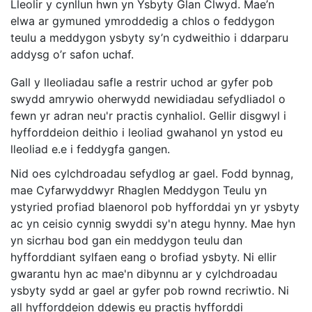
Lleolir y cynllun hwn yn Ysbyty Glan Clwyd. Mae’n
elwa ar gymuned ymroddedig a chlos o feddygon
teulu a meddygon ysbyty sy’n cydweithio i ddarparu
addysg o’r safon uchaf.
Gall y lleoliadau safle a restrir uchod ar gyfer pob
swydd amrywio oherwydd newidiadau sefydliadol o
fewn yr adran neu'r practis cynhaliol. Gellir disgwyl i
hyfforddeion deithio i leoliad gwahanol yn ystod eu
lleoliad e.e i feddygfa gangen.
Nid oes cylchdroadau sefydlog ar gael. Fodd bynnag,
mae Cyfarwyddwyr Rhaglen Meddygon Teulu yn
ystyried profiad blaenorol pob hyfforddai yn yr ysbyty
ac yn ceisio cynnig swyddi sy'n ategu hynny. Mae hyn
yn sicrhau bod gan ein meddygon teulu dan
hyfforddiant sylfaen eang o brofiad ysbyty. Ni ellir
gwarantu hyn ac mae'n dibynnu ar y cylchdroadau
ysbyty sydd ar gael ar gyfer pob rownd recriwtio. Ni
all hyfforddeion ddewis eu practis hyfforddi