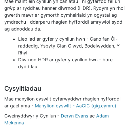
Mae maint ein cynllun yn caniatáu i ni gyfarfod fel un
grŵp ar ryddhau hanner diwrnod (HDR). Rydym yn rhoi
gwerth mawr ar gymorth cymheiriaid yn ogystal ag
ymdrechu i ddarparu rhaglen hyfforddi amrywiol sydd
ag adnoddau da.
Lleoliad ar gyfer y cynllun hwn - Canolfan Ôl-
raddedig, Ysbyty Glan Clwyd, Bodelwyddan, Y
Rhyl
Diwrnod HDR ar gyfer y cynllun hwn - bore
dydd Iau
Cysylltiadau
Mae manylion cyswllt cyfarwyddwr rhaglen hyfforddi
ar gael yma -
Manylion cyswllt - AaGIC (gig.cymru)
Gweinyddwyr y Cynllun -
Deryn Evans
ac
Adam
Mckenna