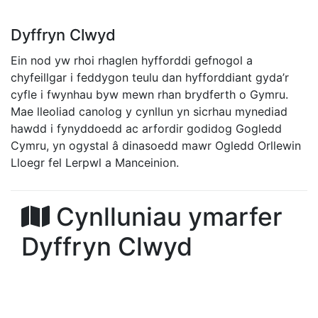
Dyffryn Clwyd
Ein nod yw rhoi rhaglen hyfforddi gefnogol a
chyfeillgar i feddygon teulu dan hyfforddiant gyda’r
cyfle i fwynhau byw mewn rhan brydferth o Gymru.
Mae lleoliad canolog y cynllun yn sicrhau mynediad
hawdd i fynyddoedd ac arfordir godidog Gogledd
Cymru, yn ogystal â dinasoedd mawr Ogledd Orllewin
Lloegr fel Lerpwl a Manceinion.
Cynlluniau ymarfer
Dyffryn Clwyd