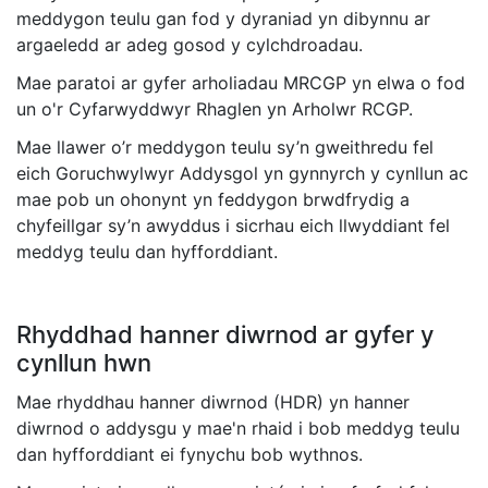
meddygon teulu gan fod y dyraniad yn dibynnu ar
argaeledd ar adeg gosod y cylchdroadau.
Mae paratoi ar gyfer arholiadau MRCGP yn elwa o fod
un o'r Cyfarwyddwyr Rhaglen yn Arholwr RCGP.
Mae llawer o’r meddygon teulu sy’n gweithredu fel
eich Goruchwylwyr Addysgol yn gynnyrch y cynllun ac
mae pob un ohonynt yn feddygon brwdfrydig a
chyfeillgar sy’n awyddus i sicrhau eich llwyddiant fel
meddyg teulu dan hyfforddiant.
Rhyddhad hanner diwrnod ar gyfer y
cynllun hwn
Mae rhyddhau hanner diwrnod (HDR) yn hanner
diwrnod o addysgu y mae'n rhaid i bob meddyg teulu
dan hyfforddiant ei fynychu bob wythnos.