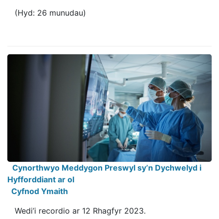
(Hyd: 26 munudau)
C
ynorthwyo Meddygon Preswyl sy’n Dychwelyd i
Hyfforddiant ar ol
Cyfnod Ymaith
Wedi’i recordio ar 12 Rhagfyr 2023.