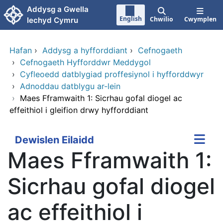
Neidio i'r prif gynnwy
Addysg a Gwella
English
Chwilio
Cwymplen
Iechyd Cymru
Hafan
›
Addysg a hyfforddiant
›
Cefnogaeth
›
Cefnogaeth Hyfforddwr Meddygol
›
Cyfleoedd datblygiad proffesiynol i hyfforddwyr
›
Adnoddau datblygu ar-lein
›
Maes Fframwaith 1: Sicrhau gofal diogel ac
effeithiol i gleifion drwy hyfforddiant
Dewislen Eilaidd
Maes Fframwaith 1:
Sicrhau gofal diogel
ac effeithiol i