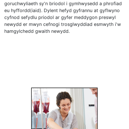
goruchwyliaeth sy'n briodol i gymhwysedd a phrofiad
eu hyffordd(iaid). Dylent hefyd gyfrannu at gyflwyno
cyfnod sefydlu priodol ar gyfer meddygon preswyl
newydd er mwyn cefnogi trosglwyddiad esmwyth i'w
hamgylchedd gwaith newydd.