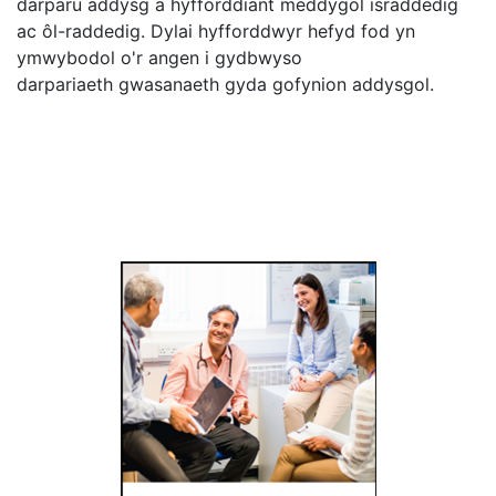
darparu addysg a hyfforddiant meddygol israddedig
ac ôl-raddedig. Dylai hyfforddwyr hefyd fod yn
ymwybodol o'r angen i gydbwyso
darpariaeth gwasanaeth gyda gofynion addysgol.