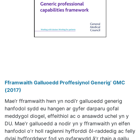
Fframwaith Galluoedd Proffesiynol Generig’ GMC
(2017)
Mae’r fframwaith hwn yn nodi’r galluoedd generig
hanfodol sydd eu hangen ar gyfer darparu gofal
meddygol diogel, effeithiol ac o ansawdd uchel yn y
DU. Mae'r galluoedd a nodir yn y fframwaith yn elfen
hanfodol o'r holl raglenni hyfforddi ôl-raddedig ac felly
dylai hyfforddwyr fod yn gyfarwydd â'r rhain a gallu