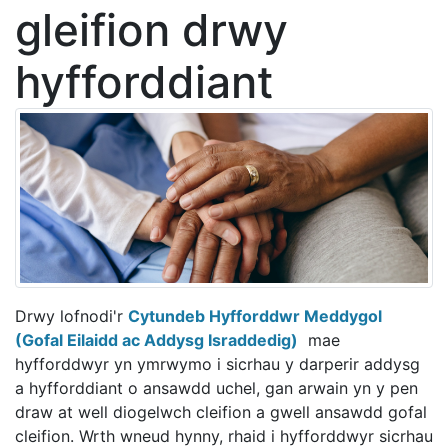
gleifion drwy
hyfforddiant
Drwy lofnodi'r
Cytundeb Hyfforddwr Meddygol
(Gofal Eilaidd ac Addysg Israddedig)
mae
hyfforddwyr yn ymrwymo i sicrhau y darperir addysg
a hyfforddiant o ansawdd uchel, gan arwain yn y pen
draw at well diogelwch cleifion a gwell ansawdd gofal
cleifion. Wrth wneud hynny, rhaid i hyfforddwyr sicrhau