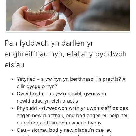
Pan fyddwch yn darllen yr
enghreifftiau hyn, efallai y byddwch
eisiau
Ystyried – a yw hyn yn berthnasol i’n practis? A
ellir dysgu o hyn?
Gweithredu - os yw’n bosibl, gwnewch
newidiadau yn eich practis
Rhybudd - dywedwch wrth yr uwch staff os oes
angen newid pethau, ond bod angen eu help neu
eu cefnogaeth arnoch i wneud hynny
Cau – sicrhau bod y newidiadau’n cael eu