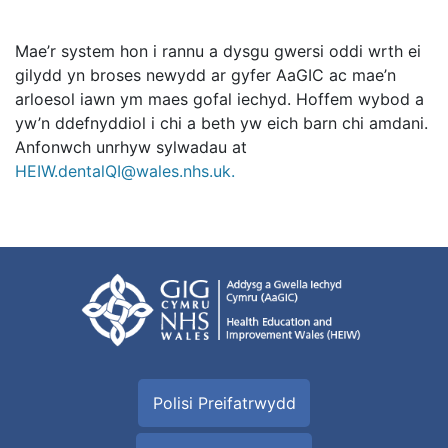
Mae’r system hon i rannu a dysgu gwersi oddi wrth ei
gilydd yn broses newydd ar gyfer AaGIC ac mae’n
arloesol iawn ym maes gofal iechyd. Hoffem wybod a
yw’n ddefnyddiol i chi a beth yw eich barn chi amdani.
Anfonwch unrhyw sylwadau at
HEIW.dentalQI@wales.nhs.uk.
Polisi Preifatrwydd