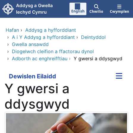
Neidio i'r prif gynnwy
Addysg a Gwella
English
Chwilio
Cwymplen
Iechyd Cymru
Hafan
›
Addysg a hyfforddiant
›
A i Y Addysg a hyfforddiant
›
Deintyddol
›
Gwella ansawdd
›
Diogelwch cleifion a ffactorau dynol
›
Adborth ac enghreifftiau
›
Y gwersi a ddysgwyd
Dewislen Eilaidd
Y gwersi a
ddysgwyd