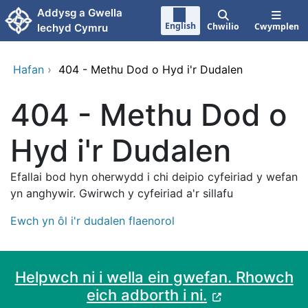
Neidio i'r prif gynnwy
Addysg a Gwella
English
Chwilio
Cwymplen
Iechyd Cymru
Hafan
›
404 - Methu Dod o Hyd i'r Dudalen
404 - Methu Dod o
Hyd i'r Dudalen
Efallai bod hyn oherwydd i chi deipio cyfeiriad y wefan
yn anghywir. Gwirwch y cyfeiriad a'r sillafu
Ewch yn ôl i'r dudalen flaenorol
Helpwch ni i wella ein gwefan. Rhowch
eich adborth i ni.