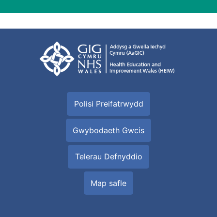
Polisi Preifatrwydd
Gwybodaeth Gwcis
Telerau Defnyddio
Map safle