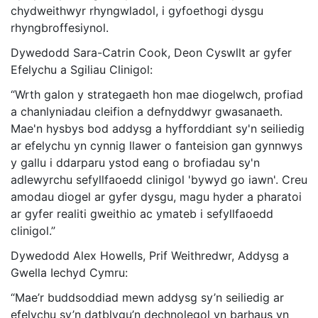
chydweithwyr rhyngwladol, i gyfoethogi dysgu
rhyngbroffesiynol.
Dywedodd Sara-Catrin Cook, Deon Cyswllt ar gyfer
Efelychu a Sgiliau Clinigol:
“Wrth galon y strategaeth hon mae diogelwch, profiad
a chanlyniadau cleifion a defnyddwyr gwasanaeth.
Mae'n hysbys bod
addysg a hyfforddiant sy'n seiliedig
ar efelychu yn cynnig llawer o fanteision gan gynnwys
y gallu i ddarparu ystod eang o brofiadau sy'n
adlewyrchu sefyllfaoedd clinigol 'bywyd go iawn'. Creu
amodau diogel ar gyfer dysgu, magu hyder a pharatoi
ar gyfer realiti gweithio ac ymateb i sefyllfaoedd
clinigol.”
Dywedodd Alex Howells, Prif Weithredwr, Addysg a
Gwella Iechyd Cymru:
“Mae’r buddsoddiad mewn addysg sy’n seiliedig ar
efelychu sy’n datblygu’n dechnolegol yn barhaus yn