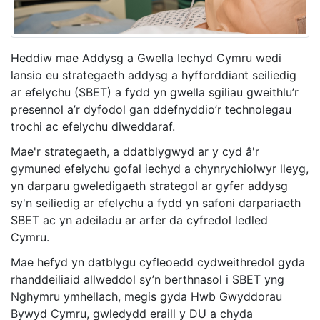
Heddiw mae Addysg a Gwella Iechyd Cymru wedi
lansio eu strategaeth addysg a hyfforddiant seiliedig
ar efelychu (SBET) a fydd yn gwella sgiliau gweithlu’r
presennol a’r dyfodol gan ddefnyddio’r technolegau
trochi ac efelychu diweddaraf.
Mae'r strategaeth, a ddatblygwyd ar y cyd â'r
gymuned efelychu gofal iechyd a chynrychiolwyr lleyg,
yn darparu gweledigaeth strategol ar gyfer addysg
sy'n seiliedig ar efelychu a fydd yn safoni darpariaeth
SBET ac yn adeiladu ar arfer da cyfredol ledled
Cymru.
Mae hefyd yn datblygu cyfleoedd cydweithredol gyda
rhanddeiliaid allweddol sy’n berthnasol i SBET yng
Nghymru ymhellach, megis gyda Hwb Gwyddorau
Bywyd Cymru, gwledydd eraill y DU a chyda