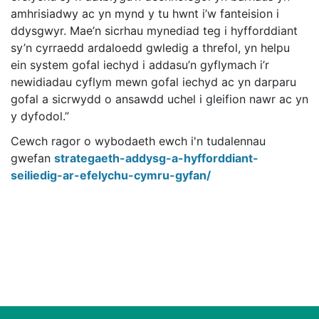
amhrisiadwy ac yn mynd y tu hwnt i’w fanteision i
ddysgwyr. Mae’n sicrhau mynediad teg i hyfforddiant
sy’n cyrraedd ardaloedd gwledig a threfol, yn helpu
ein system gofal iechyd i addasu’n gyflymach i’r
newidiadau cyflym mewn gofal iechyd ac yn darparu
gofal a sicrwydd o ansawdd uchel i gleifion nawr ac yn
y dyfodol.”
Cewch ragor o wybodaeth ewch i'n tudalennau
gwefan
strategaeth-addysg-a-hyfforddiant-
seiliedig-ar-efelychu-cymru-gyfan/