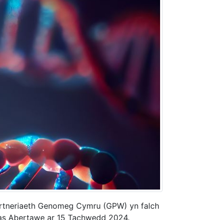
rtneriaeth Genomeg Cymru (GPW) yn falch
s Abertawe ar 15 Tachwedd 2024.