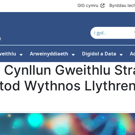
GIG cymru
Byrddau Iec
eithlu
Arweinyddiaeth
Digidol a Data
A
os isddewislen ar gyfer Addysg a hyfforddi
Dangos isddewislen ar gyfer Gweith
Dangos isddewislen
Dang
 Cynllun Gweithlu Str
tod Wythnos Llythre