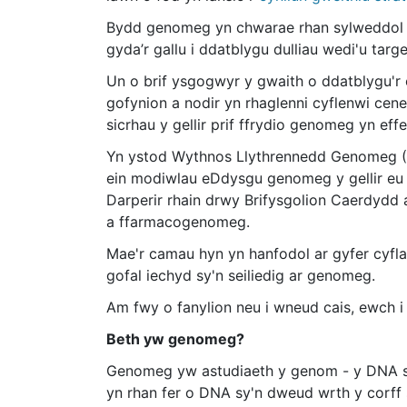
Bydd genomeg yn chwarae rhan sylweddol yn
gyda’r gallu i ddatblygu dulliau wedi'u targed
Un o brif ysgogwyr y gwaith o ddatblygu'r 
gofynion a nodir yn rhaglenni cyflenwi cen
sicrhau y gellir prif ffrydio genomeg yn eff
Yn ystod Wythnos Llythrennedd Genomeg (
ein modiwlau eDdysgu genomeg y gellir eu
Darperir rhain drwy Brifysgolion Caerdydd
a ffarmacogenomeg.
Mae'r camau hyn yn hanfodol ar gyfer cyfl
gofal iechyd sy'n seiliedig ar genomeg.
Am fwy o fanylion neu i wneud cais, ewch i
Beth yw genomeg?
Genomeg yw astudiaeth y genom - y DNA sy'
yn rhan fer o DNA sy'n dweud wrth y corff s