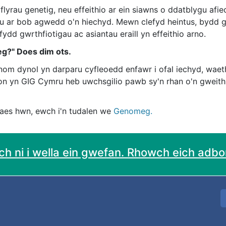
lyrau genetig, neu effeithio ar ein siawns o ddatblygu af
du ar bob agwedd o'n hiechyd. Mewn clefyd heintus, bydd g
dd gwrthfiotigau ac asiantau eraill yn effeithio arno.
g?" Does dim ots.
om dynol yn darparu cyfleoedd enfawr i ofal iechyd, waeth
ion yn GIG Cymru heb uwchsgilio pawb sy'n rhan o'n gweithl
aes hwn, ewch i'n tudalen we
Genomeg.
h ni i wella ein gwefan. Rhowch eich adbort