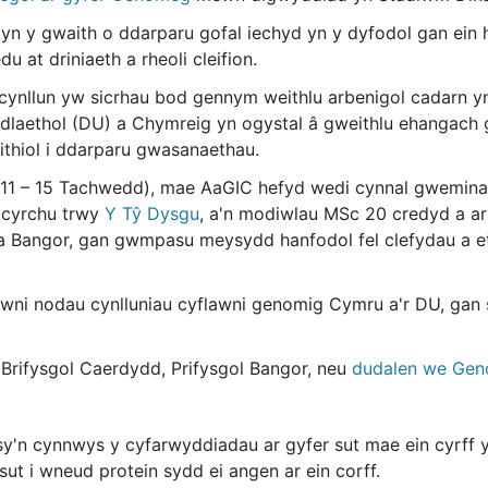
 y gwaith o ddarparu gofal iechyd yn y dyfodol gan ein h
u at driniaeth a rheoli cleifion.
cynllun yw sicrhau bod gennym weithlu arbenigol cadarn yng
edlaethol (DU) a Chymreig yn ogystal â gweithlu ehangach 
eithiol i ddarparu gwasanaethau.
11 – 15 Tachwedd), mae AaGIC hefyd wedi cynnal gwemin
 cyrchu trwy
Y Tŷ Dysgu
, a'n modiwlau MSc 20 credyd a ar
 a Bangor, gan gwmpasu meysydd hanfodol fel clefydau a 
awni nodau cynlluniau cyflawni genomig Cymru a'r DU, ga
 Brifysgol Caerdydd, Prifysgol Bangor, neu
dudalen we Gen
n cynnwys y cyfarwyddiadau ar gyfer sut mae ein cyrff y
ut i wneud protein sydd ei angen ar ein corff.