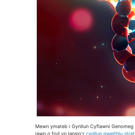
Mewn ymateb i Gynllun Cyflawni Genomeg 
iawn o fod yn lansio'r
cynllun gweithlu str