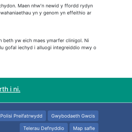
iechydon. Maen nhw'n newid y ffordd rydyn
wahaniaethau yn y genom yn effeithio ar
 beth yw eich maes ymarfer clinigol. Ni
u gofal iechyd i alluogi integreiddio mwy o
h i ni.
Polisi Preifatrwydd
Gwybodaeth Gwcis
Telerau Defnyddio
Map safle