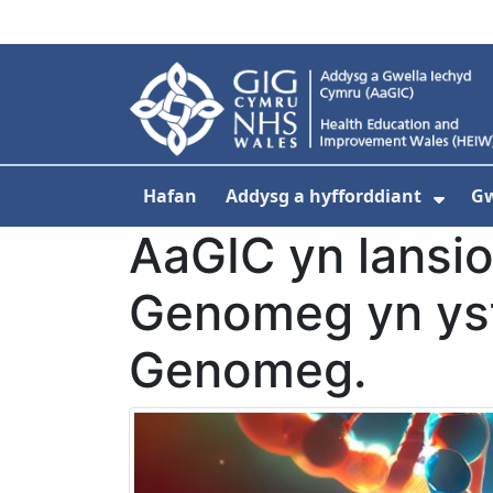
Neidio i'r prif gynnwy
Hafan
Addysg a hyfforddiant
Gw
Dang
AaGIC yn lansio
Genomeg yn ys
Genomeg.