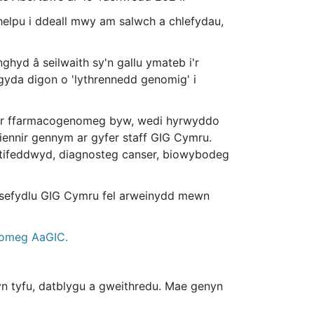
elpu i ddeall mwy am salwch a chlefydau,
hyd â seilwaith sy'n gallu ymateb i'r
gyda digon o 'lythrennedd genomig' i
ar ffarmacogenomeg byw, wedi hyrwyddo
iennir gennym ar gyfer staff GIG Cymru.
etifeddwyd, diagnosteg canser, biowybodeg
n sefydlu GIG Cymru fel arweinydd mewn
omeg AaGIC.
n tyfu, datblygu a gweithredu. Mae genyn