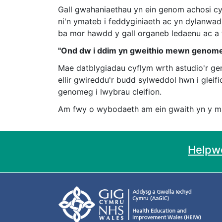
Gall gwahaniaethau yn ein genom achosi cyf
ni'n ymateb i feddyginiaeth ac yn dylanwa
ba mor hawdd y gall organeb ledaenu ac a fy
"Ond dw i ddim yn gweithio mewn genome
Mae datblygiadau cyflym wrth astudio'r gen
ellir gwireddu'r budd sylweddol hwn i gleif
genomeg i lwybrau cleifion.
Am fwy o wybodaeth am ein gwaith yn y m
Helpwc