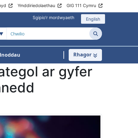
hyd
Ymddiriedolaethau
GIG 111 Cymru
Sgipio'r mordwyaeth
English
Chwilio
Rhagor
dnoddau
ant
lu
 ar gyfer Arweinyddiaeth
os isddewislen ar gyfer Digidol a Data
ategol ar gyfer
nnedd