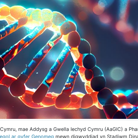
Cymru, mae Addysg a Gwella Iechyd Cymru (AaGIC) a Pha
ategol ar gyfer Genomeg
mewn digwyddiad yn Stadiwm Dina