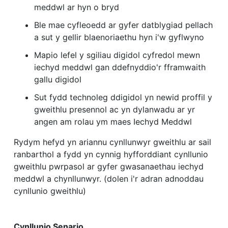
meddwl ar hyn o bryd
Ble mae cyfleoedd ar gyfer datblygiad pellach
a sut y gellir blaenoriaethu hyn i'w gyflwyno
Mapio lefel y sgiliau digidol cyfredol mewn
iechyd meddwl gan ddefnyddio'r fframwaith
gallu digidol
Sut fydd technoleg ddigidol yn newid proffil y
gweithlu presennol ac yn dylanwadu ar yr
angen am rolau ym maes Iechyd Meddwl
Rydym hefyd yn ariannu cynllunwyr gweithlu ar sail
ranbarthol a fydd yn cynnig hyfforddiant cynllunio
gweithlu pwrpasol ar gyfer gwasanaethau iechyd
meddwl a chynllunwyr. (dolen i'r adran adnoddau
cynllunio gweithlu)
Cynllunio Senario