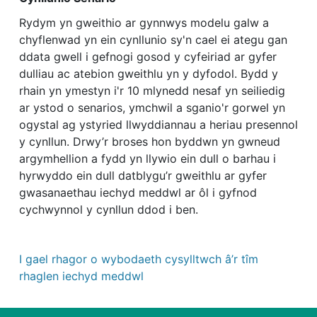
Rydym yn gweithio ar gynnwys modelu galw a
chyflenwad yn ein cynllunio sy'n cael ei ategu gan
ddata gwell i gefnogi gosod y cyfeiriad ar gyfer
dulliau ac atebion gweithlu yn y dyfodol. Bydd y
rhain yn ymestyn i'r 10 mlynedd nesaf yn seiliedig
ar ystod o senarios, ymchwil a sganio'r gorwel yn
ogystal ag ystyried llwyddiannau a heriau presennol
y cynllun. Drwy’r broses hon byddwn yn gwneud
argymhellion a fydd yn llywio ein dull o barhau i
hyrwyddo ein dull datblygu’r gweithlu ar gyfer
gwasanaethau iechyd meddwl ar ôl i gyfnod
cychwynnol y cynllun ddod i ben.
I gael rhagor o wybodaeth cysylltwch â’r tîm
rhaglen iechyd meddwl