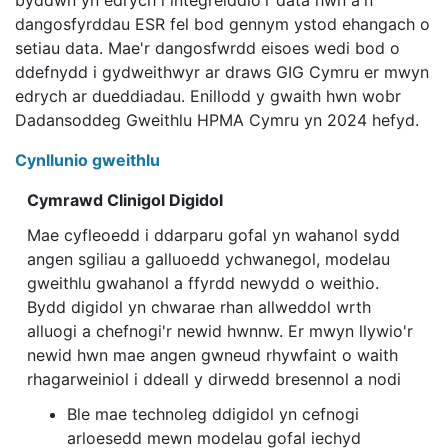
byddwn yn edrych i integreiddio'r data hwn â'n
dangosfyrddau ESR fel bod gennym ystod ehangach o
setiau data. Mae'r dangosfwrdd eisoes wedi bod o
ddefnydd i gydweithwyr ar draws GIG Cymru er mwyn
edrych ar dueddiadau. Enillodd y gwaith hwn wobr
Dadansoddeg Gweithlu HPMA Cymru yn 2024 hefyd.
Cynllunio gweithlu
Cymrawd Clinigol Digidol
Mae cyfleoedd i ddarparu gofal yn wahanol sydd
angen sgiliau a galluoedd ychwanegol, modelau
gweithlu gwahanol a ffyrdd newydd o weithio.
Bydd digidol yn chwarae rhan allweddol wrth
alluogi a chefnogi'r newid hwnnw. Er mwyn llywio'r
newid hwn mae angen gwneud rhywfaint o waith
rhagarweiniol i ddeall y dirwedd bresennol a nodi
Ble mae technoleg ddigidol yn cefnogi
arloesedd mewn modelau gofal iechyd