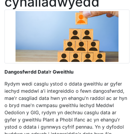
cynaliadwyedd
Dangosfwrdd Data'r Gweithlu
Rydym wedi casglu ystod o ddata gweithlu ar gyfer
iechyd meddwl a'i integreiddio o fewn dangosfwrdd,
mae'r casgliad data hwn yn ehangu'n raddol ac ar hyn
o bryd mae'n cwmpasu gweithlu Iechyd Meddwl
Oedolion y GIG, rydym yn dechrau casglu data ar
gyfer y gweithlu Plant a Phobl Ifanc ac yn ehangu'r
ystod o ddata i gynnwys cyfrif pennau. Yn y dyfodol