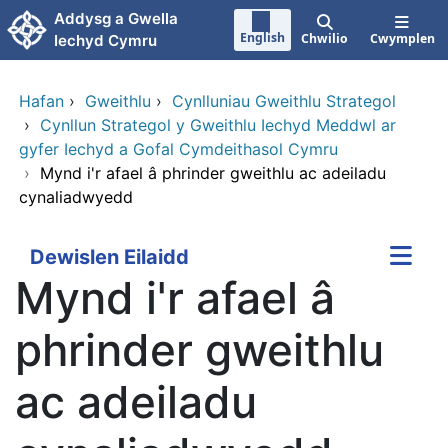
Neidio i'r prif gynnwy
Addysg a Gwella
English
Chwilio
Cwymplen
Iechyd Cymru
Hafan
›
Gweithlu
›
Cynlluniau Gweithlu Strategol
›
Cynllun Strategol y Gweithlu Iechyd Meddwl ar
gyfer Iechyd a Gofal Cymdeithasol Cymru
›
Mynd i'r afael â phrinder gweithlu ac adeiladu
cynaliadwyedd
Dewislen Eilaidd
Mynd i'r afael â
phrinder gweithlu
ac adeiladu