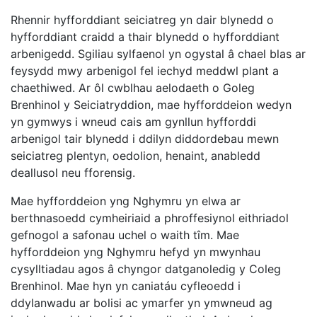
Rhennir hyfforddiant seiciatreg yn dair blynedd o
hyfforddiant craidd a thair blynedd o hyfforddiant
arbenigedd. Sgiliau sylfaenol yn ogystal â chael blas ar
feysydd mwy arbenigol fel iechyd meddwl plant a
chaethiwed. Ar ôl cwblhau aelodaeth o Goleg
Brenhinol y Seiciatryddion, mae hyfforddeion wedyn
yn gymwys i wneud cais am gynllun hyfforddi
arbenigol tair blynedd i ddilyn diddordebau mewn
seiciatreg plentyn, oedolion, henaint, anabledd
deallusol neu fforensig.
Mae hyfforddeion yng Nghymru yn elwa ar
berthnasoedd cymheiriaid a phroffesiynol eithriadol
gefnogol a safonau uchel o waith tîm. Mae
hyfforddeion yng Nghymru hefyd yn mwynhau
cysylltiadau agos â chyngor datganoledig y Coleg
Brenhinol. Mae hyn yn caniatáu cyfleoedd i
ddylanwadu ar bolisi ac ymarfer yn ymwneud ag