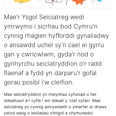
Mae'r Ysgol Seiciatreg wedi
ymrwymo i sicrhau bod Cymru'n
cynnig rhaglen hyfforddi gynaliadwy
o ansawdd uchel sy'n cael ei gyrru
gan y cwricwlwm, gyda'r nod o
gynhyrchu seiciatryddion o'r radd
flaenaf a fydd yn darparu'r gofal
gorau posibl i'w cleifion.
Mae seiciatryddion yn mwynhau cyfuniad o her
ddeallusol a'r cyfle i wir ddeall y 'claf cyfan'. Mae
seiciatreg yn cynnig amrywiaeth o ymarfer ar draws
ystod eang o leoliadau clinigol a chymunedol.