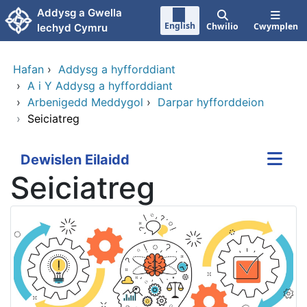
Neidio i'r prif gynnwy
Addysg a Gwella
English
Chwilio
Cwymplen
Iechyd Cymru
Hafan
›
Addysg a hyfforddiant
›
A i Y Addysg a hyfforddiant
›
Arbenigedd Meddygol
›
Darpar hyfforddeion
›
Seiciatreg
Dewislen Eilaidd
Seiciatreg