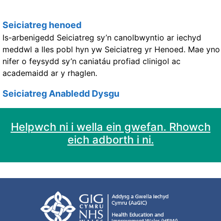
Seiciatreg henoed
Is-arbenigedd Seiciatreg sy’n canolbwyntio ar iechyd
meddwl a lles pobl hyn yw Seiciatreg yr Henoed. Mae yno
nifer o feysydd sy’n caniatáu profiad clinigol ac
academaidd ar y rhaglen.
Seiciatreg Anabledd Dysgu
Helpwch ni i wella ein gwefan. Rhowch
eich adborth i ni.