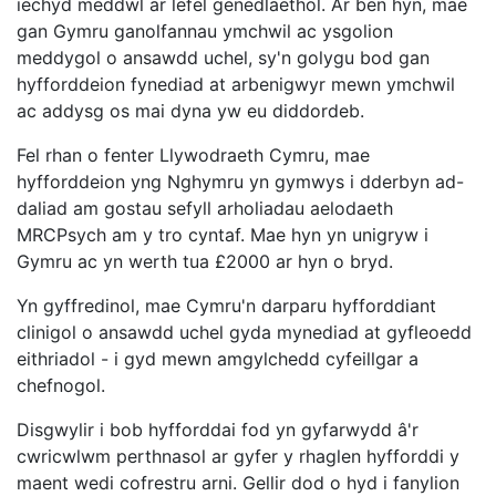
iechyd meddwl ar lefel genedlaethol. Ar ben hyn, mae
gan Gymru ganolfannau ymchwil ac ysgolion
meddygol o ansawdd uchel, sy'n golygu bod gan
hyfforddeion fynediad at arbenigwyr mewn ymchwil
ac addysg os mai dyna yw eu diddordeb.
Fel rhan o fenter Llywodraeth Cymru, mae
hyfforddeion yng Nghymru yn gymwys i dderbyn ad-
daliad am gostau sefyll arholiadau aelodaeth
MRCPsych am y tro cyntaf. Mae hyn yn unigryw i
Gymru ac yn werth tua £2000 ar hyn o bryd.
Yn gyffredinol, mae Cymru'n darparu hyfforddiant
clinigol o ansawdd uchel gyda mynediad at gyfleoedd
eithriadol - i gyd mewn amgylchedd cyfeillgar a
chefnogol.
Disgwylir i bob hyfforddai fod yn gyfarwydd â'r
cwricwlwm perthnasol ar gyfer y rhaglen hyfforddi y
maent wedi cofrestru arni. Gellir dod o hyd i fanylion