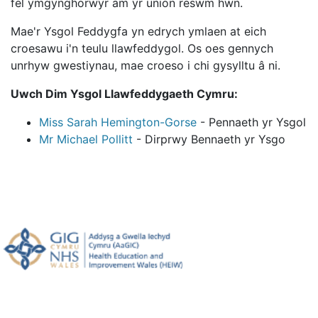
fel ymgynghorwyr am yr union reswm hwn.
Mae'r Ysgol Feddygfa yn edrych ymlaen at eich
croesawu i'n teulu llawfeddygol. Os oes gennych
unrhyw gwestiynau, mae croeso i chi gysylltu â ni.
Uwch Dim Ysgol Llawfeddygaeth Cymru:
Miss Sarah Hemington-Gorse
- Pennaeth yr Ysgol
Mr Michael Pollitt
- Dirprwy Bennaeth yr Ysgo