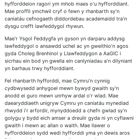
hyfforddeion ragori ym mhob maes o'u hyfforddiant.
Mae proffil ymchwil cryf o fewn y rhanbarth sy'n
caniatáu cefnogaeth diddordebau academaidd tra'n
dysgu crefft lawfeddygol rhywun.
Mae'r Ysgol Feddygfa yn gyson yn darparu addysg
lawfeddygol o ansawdd uchel ac yn gweithio'n agos
gyda Choleg Brenhinol y Llawfeddygon a AaGIC i
sicrhau ein bod yn gwella ein canlyniadau a'n dilyniant
yn barhaus trwy hyfforddiant.
Fel rhanbarth hyfforddi, mae Cymru'n cynnig
cydbwysedd anhygoel mewn bywyd gwaith sy'n
anodd ei guro mewn unrhyw ardal o'r wlad. Mae
daearyddiaeth unigryw Cymru yn caniatáu mynediad
rhwydd i'r arfordir, mynyddoedd a chefn gwlad sy'n
golygu y bydd eich amser a dreulir gyda ni yn cyflawni
gwaith i mewn ac allan o waith. Mae llawer o
hyfforddeion sydd wedi hyfforddi yma yn dewis aros