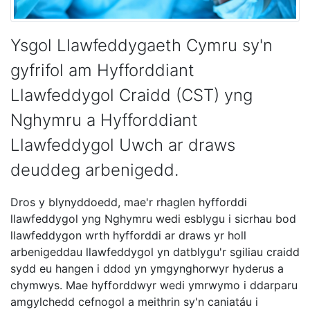
Ysgol Llawfeddygaeth Cymru sy'n
gyfrifol am Hyfforddiant
Llawfeddygol Craidd (CST) yng
Nghymru a Hyfforddiant
Llawfeddygol Uwch ar draws
deuddeg arbenigedd.
Dros y blynyddoedd, mae'r rhaglen hyfforddi
llawfeddygol yng Nghymru wedi esblygu i sicrhau bod
llawfeddygon wrth hyfforddi ar draws yr holl
arbenigeddau llawfeddygol yn datblygu'r sgiliau craidd
sydd eu hangen i ddod yn ymgynghorwyr hyderus a
chymwys. Mae hyfforddwyr wedi ymrwymo i ddarparu
amgylchedd cefnogol a meithrin sy'n caniatáu i