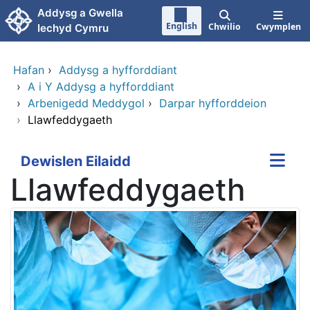
Neidio i'r prif gynnwy
Addysg a Gwella
English
Chwilio
Cwymplen
Iechyd Cymru
Hafan
›
Addysg a hyfforddiant
›
A i Y Addysg a hyfforddiant
›
Arbenigedd Meddygol
›
Darpar hyfforddeion
›
Llawfeddygaeth
Dewislen Eilaidd
Llawfeddygaeth