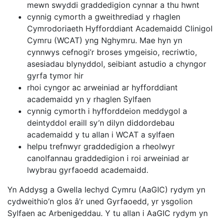
mewn swyddi graddedigion cynnar a thu hwnt
cynnig cymorth a gweithrediad y rhaglen
Cymrodoriaeth Hyfforddiant Academaidd Clinigol
Cymru (WCAT) yng Nghymru. Mae hyn yn
cynnwys cefnogi’r broses ymgeisio, recriwtio,
asesiadau blynyddol, seibiant astudio a chyngor
gyrfa tymor hir
rhoi cyngor ac arweiniad ar hyfforddiant
academaidd yn y rhaglen Sylfaen
cynnig cymorth i hyfforddeion meddygol a
deintyddol eraill sy’n dilyn diddordebau
academaidd y tu allan i WCAT a sylfaen
helpu trefnwyr graddedigion a rheolwyr
canolfannau graddedigion i roi arweiniad ar
lwybrau gyrfaoedd academaidd.
Yn Addysg a Gwella Iechyd Cymru (AaGIC) rydym yn
cydweithio’n glos â’r uned Gyrfaoedd, yr ysgolion
Sylfaen ac Arbenigeddau. Y tu allan i AaGIC rydym yn