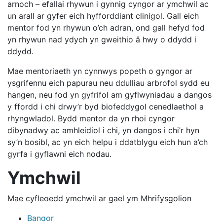
arnoch – efallai rhywun i gynnig cyngor ar ymchwil ac
un arall ar gyfer eich hyfforddiant clinigol. Gall eich
mentor fod yn rhywun o’ch adran, ond gall hefyd fod
yn rhywun nad ydych yn gweithio â hwy o ddydd i
ddydd.
Mae mentoriaeth yn cynnwys popeth o gyngor ar
ysgrifennu eich papurau neu ddulliau arbrofol sydd eu
hangen, neu fod yn gyfrifol am gyflwyniadau a dangos
y ffordd i chi drwy’r byd biofeddygol cenedlaethol a
rhyngwladol. Bydd mentor da yn rhoi cyngor
dibynadwy ac amhleidiol i chi, yn dangos i chi’r hyn
sy’n bosibl, ac yn eich helpu i ddatblygu eich hun a’ch
gyrfa i gyflawni eich nodau.
Ymchwil
Mae cyfleoedd ymchwil ar gael ym Mhrifysgolion
Bangor