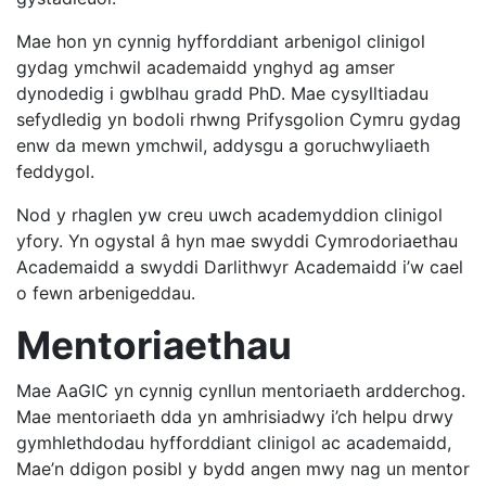
Mae hon yn cynnig hyfforddiant arbenigol clinigol
gydag ymchwil academaidd ynghyd ag amser
dynodedig i gwblhau gradd PhD. Mae cysylltiadau
sefydledig yn bodoli rhwng Prifysgolion Cymru gydag
enw da mewn ymchwil, addysgu a goruchwyliaeth
feddygol.
Nod y rhaglen yw creu uwch academyddion clinigol
yfory. Yn ogystal â hyn mae swyddi Cymrodoriaethau
Academaidd a swyddi Darlithwyr Academaidd i’w cael
o fewn arbenigeddau.
Mentoriaethau
Mae AaGIC yn cynnig cynllun mentoriaeth ardderchog.
Mae mentoriaeth dda yn amhrisiadwy i’ch helpu drwy
gymhlethdodau hyfforddiant clinigol ac academaidd,
Mae’n ddigon posibl y bydd angen mwy nag un mentor