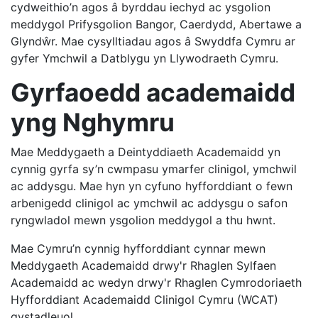
cydweithio’n agos â byrddau iechyd ac ysgolion
meddygol Prifysgolion Bangor, Caerdydd, Abertawe a
Glyndŵr. Mae cysylltiadau agos â Swyddfa Cymru ar
gyfer Ymchwil a Datblygu yn Llywodraeth Cymru.
Gyrfaoedd academaidd
yng Nghymru
Mae Meddygaeth a Deintyddiaeth Academaidd yn
cynnig gyrfa sy’n cwmpasu ymarfer clinigol, ymchwil
ac addysgu. Mae hyn yn cyfuno hyfforddiant o fewn
arbenigedd clinigol ac ymchwil ac addysgu o safon
ryngwladol mewn ysgolion meddygol a thu hwnt.
Mae Cymru’n cynnig hyfforddiant cynnar mewn
Meddygaeth Academaidd drwy'r Rhaglen Sylfaen
Academaidd ac wedyn drwy'r Rhaglen Cymrodoriaeth
Hyfforddiant Academaidd Clinigol Cymru (WCAT)
gystadleuol.