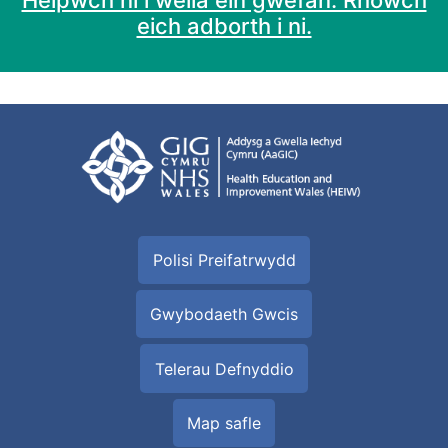
Helpwch ni i wella ein gwefan. Rhowch
eich adborth i ni.
Polisi Preifatrwydd
Gwybodaeth Gwcis
Telerau Defnyddio
Map safle