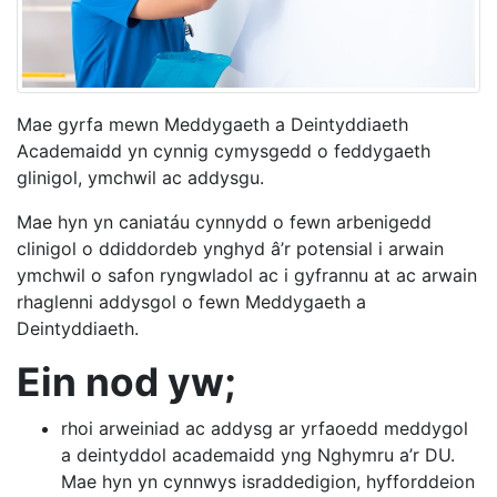
Mae gyrfa mewn Meddygaeth a Deintyddiaeth
Academaidd yn cynnig cymysgedd o feddygaeth
glinigol, ymchwil ac addysgu.
Mae hyn yn caniatáu cynnydd o fewn arbenigedd
clinigol o ddiddordeb ynghyd â’r potensial i arwain
ymchwil o safon ryngwladol ac i gyfrannu at ac arwain
rhaglenni addysgol o fewn Meddygaeth a
Deintyddiaeth.
Ein nod yw;
rhoi arweiniad ac addysg ar yrfaoedd meddygol
a deintyddol academaidd yng Nghymru a’r DU.
Mae hyn yn cynnwys israddedigion, hyfforddeion