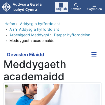
Neidio i'r prif gynnwy
Addysg a Gwella
English
Chwilio
Cwymplen
Iechyd Cymru
Hafan
›
Addysg a hyfforddiant
›
A i Y Addysg a hyfforddiant
›
Arbenigedd Meddygol
›
Darpar hyfforddeion
›
Meddygaeth academaidd
Dewislen Eilaidd
Meddygaeth
academaidd