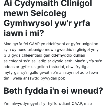
Ai Cydymaith Clinigol
mewn Seicoleg
Gymhwysol yw'r yrfa
iawn i mi?
Mae gyrfa fel CAAP yn ddelfrydol ar gyfer unigolion
sy'n dymuno arbenigo mewn gweithio'n glinigol yn y
GIG gyda chleientiaid gan ddefnyddio dulliau
seicolegol sy'n seiliedig ar dystiolaeth. Mae'n yrfa sy'n
addas ar gyfer unigolion tosturiol, chwilfrydig a
myfyrgar sy'n gallu gweithio'n annibynnol ac o fewn
tîm i wella ansawdd bywydau pobl.
Beth fydda i'n ei wneud?
Ym mlwyddyn gyntaf yr hyfforddiant CAAP, mae