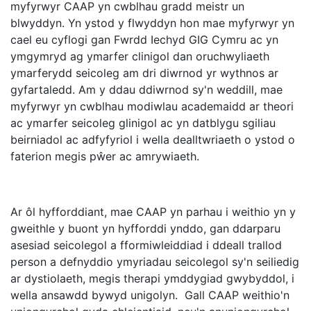
myfyrwyr CAAP yn cwblhau gradd meistr un
blwyddyn. Yn ystod y flwyddyn hon mae myfyrwyr yn
cael eu cyflogi gan Fwrdd Iechyd GIG Cymru ac yn
ymgymryd ag ymarfer clinigol dan oruchwyliaeth
ymarferydd seicoleg am dri diwrnod yr wythnos ar
gyfartaledd. Am y ddau ddiwrnod sy'n weddill, mae
myfyrwyr yn cwblhau modiwlau academaidd ar theori
ac ymarfer seicoleg glinigol ac yn datblygu sgiliau
beirniadol ac adfyfyriol i wella dealltwriaeth o ystod o
faterion megis pŵer ac amrywiaeth.
Ar ôl hyfforddiant, mae CAAP yn parhau i weithio yn y
gweithle y buont yn hyfforddi ynddo, gan ddarparu
asesiad seicolegol a fformiwleiddiad i ddeall trallod
person a defnyddio ymyriadau seicolegol sy'n seiliedig
ar dystiolaeth, megis therapi ymddygiad gwybyddol, i
wella ansawdd bywyd unigolyn. Gall CAAP weithio'n