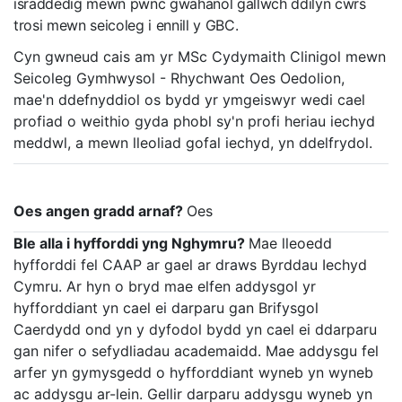
israddedig mewn pwnc gwahanol gallwch ddilyn cwrs
trosi mewn seicoleg i ennill y GBC.
Cyn gwneud cais am yr MSc Cydymaith Clinigol mewn
Seicoleg Gymhwysol - Rhychwant Oes Oedolion,
mae'n ddefnyddiol os bydd yr ymgeiswyr wedi cael
profiad o weithio gyda phobl sy'n profi heriau iechyd
meddwl, a mewn lleoliad gofal iechyd, yn ddelfrydol.
Oes angen gradd arnaf?
Oes
Ble alla i hyfforddi yng Nghymru?
Mae lleoedd
hyfforddi fel CAAP ar gael ar draws Byrddau Iechyd
Cymru. Ar hyn o bryd mae elfen addysgol yr
hyfforddiant yn cael ei darparu gan Brifysgol
Caerdydd ond yn y dyfodol bydd yn cael ei ddarparu
gan nifer o sefydliadau academaidd. Mae addysgu fel
arfer yn gymysgedd o hyfforddiant wyneb yn wyneb
ac addysgu ar-lein. Gellir darparu addysgu wyneb yn