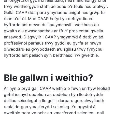
uniongyrchol gyda chleientiaid, neu'n anuniongyrchol
trwy weithio gyda staff, aelodau o'r teulu neu ofalwyr.
Gallai CAAP ddarparu ymyriadau unigol neu grŵp fel
rhan o'u rôl. Mae CAAP hefyd yn defnyddio eu
hyfforddiant mewn dulliau ymchwil i werthuso eu
gwaith a'u gwasanaethau ar ffurf prosiectau gwella
ansawdd. Disgwylir i CAAP ymgymryd â datblygiad
proffesiynol parhaus trwy gydol eu gyrfa er mwyn
diweddaru eu gwybodaeth a'u sgiliau trwy fynychu
hyfforddiant pellach sy'n berthnasol i'w gweithle.
Ble gallwn i weithio?
Ar hyn o bryd gall CAAP weithio o fewn unrhyw leoliad
gofal iechyd oedolion ac oedolion hŷn lle defnyddir
dulliau seicolegol a lle gellir darparu goruchwyliaeth
reolaidd gan ymarferydd seicoleg. Yn ogystal â
gweithio ochr yn ochr ag ymarferydd seicoleg, gall