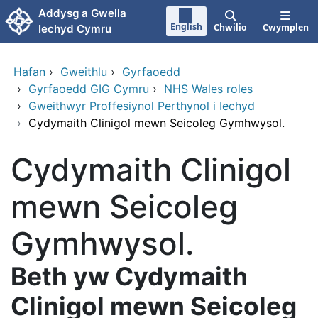
Neidio i'r prif gynnwy
Addysg a Gwella
English
Chwilio
Cwymplen
Iechyd Cymru
Hafan
›
Gweithlu
›
Gyrfaoedd
›
Gyrfaoedd GIG Cymru
›
NHS Wales roles
›
Gweithwyr Proffesiynol Perthynol i Iechyd
›
Cydymaith Clinigol mewn Seicoleg Gymhwysol.
Cydymaith Clinigol
mewn Seicoleg
Gymhwysol.
Beth yw Cydymaith
Clinigol mewn Seicoleg