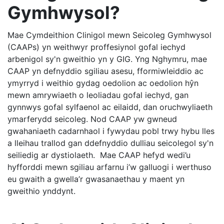
Gymhwysol?
Mae Cymdeithion Clinigol mewn Seicoleg Gymhwysol
(CAAPs) yn weithwyr proffesiynol gofal iechyd
arbenigol sy'n gweithio yn y GIG. Yng Nghymru, mae
CAAP yn defnyddio sgiliau asesu, fformiwleiddio ac
ymyrryd i weithio gydag oedolion ac oedolion hŷn
mewn amrywiaeth o leoliadau gofal iechyd, gan
gynnwys gofal sylfaenol ac eilaidd, dan oruchwyliaeth
ymarferydd seicoleg. Nod CAAP yw gwneud
gwahaniaeth cadarnhaol i fywydau pobl trwy hybu lles
a lleihau trallod gan ddefnyddio dulliau seicolegol sy'n
seiliedig ar dystiolaeth. Mae CAAP hefyd wedi’u
hyfforddi mewn sgiliau arfarnu i’w galluogi i werthuso
eu gwaith a gwella’r gwasanaethau y maent yn
gweithio ynddynt.