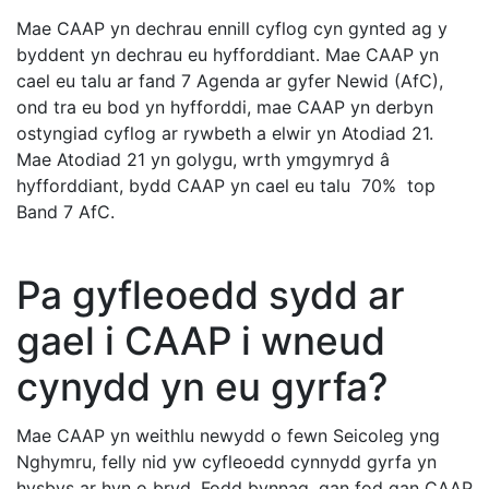
Mae CAAP yn dechrau ennill cyflog cyn gynted ag y
byddent yn dechrau eu hyfforddiant. Mae CAAP yn
cael eu talu ar fand 7 Agenda ar gyfer Newid (AfC),
ond tra eu bod yn hyfforddi, mae CAAP yn derbyn
ostyngiad cyflog ar rywbeth a elwir yn Atodiad 21.
Mae Atodiad 21 yn golygu, wrth ymgymryd â
hyfforddiant, bydd CAAP yn cael eu talu 70% top
Band 7 AfC.
Pa gyfleoedd sydd ar
gael i CAAP i wneud
cynydd yn eu gyrfa?
Mae CAAP yn weithlu newydd o fewn Seicoleg yng
Nghymru, felly nid yw cyfleoedd cynnydd gyrfa yn
hysbys ar hyn o bryd. Fodd bynnag, gan fod gan CAAP