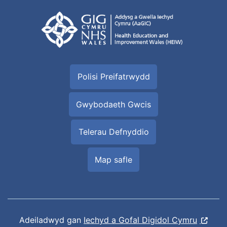
Polisi Preifatrwydd
Gwybodaeth Gwcis
Telerau Defnyddio
Map safle
Adeiladwyd gan
Iechyd a Gofal Digidol Cymru