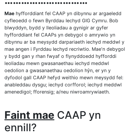
…………………………
Mae
hyfforddiant fel CAAP yn dibynnu ar argaeledd
cyfleoedd o fewn Byrddau Iechyd GIG Cymru. Bob
blwyddyn, bydd y lleoliadau a gynigir ar gyfer
hyfforddiant fel CAAPs yn debygol o amrywio yn
dibynnu ar ba meysydd darpariaeth iechyd meddwl y
mae angen i Fyrddau Iechyd recriwtio. Mae'n debygol
y bydd gan y rhan fwyaf o flynyddoedd hyfforddi
leoliadau mewn gwasanaethau iechyd meddwl
oedolion a gwasanaethau oedolion hŷn, er yn y
dyfodol gall CAAP hefyd weithio mewn meysydd fel:
anableddau dysgu; iechyd corfforol; iechyd meddwl
amenedigol; fforensig; a/neu niwroamrywiaeth.
Faint mae
CAAP yn
ennill?