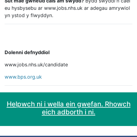
Sut mae gwneud cais am swydd?
Bydd swyddi'n cael
eu hysbysebu ar www.jobs.nhs.uk ar adegau amrywiol
yn ystod y flwyddyn.
Dolenni defnyddiol
www.jobs.nhs.uk/candidate
www.bps.org.uk
Helpwch ni i wella ein gwefan. Rhowch
eich adborth i ni.