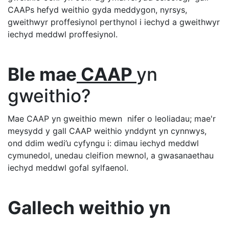
CAAPs hefyd weithio gyda meddygon, nyrsys,
gweithwyr proffesiynol perthynol i iechyd a gweithwyr
iechyd meddwl proffesiynol.
Ble mae
CAAP
yn
gweithio?
Mae CAAP yn gweithio mewn nifer o leoliadau; mae'r
meysydd y gall CAAP weithio ynddynt yn cynnwys,
ond ddim wedi’u cyfyngu i: dimau iechyd meddwl
cymunedol, unedau cleifion mewnol, a gwasanaethau
iechyd meddwl gofal sylfaenol.
Gallech weithio yn