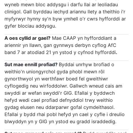
wyneb mewn bloc addysgu i darfu llai ar leoliadau
clinigol. Gall byrddau iechyd ariannu llety a theithio i'r
myfyrwyr hynny sy'n byw ymhell o'r cwrs hyfforddi ar
gyfer blociau addysgu.
A oes cyllid ar gael?
Mae CAAP yn hyfforddiant a
ariennir yn llawn, gan gynnwys derbyn cyflog AfC
band 7 ar atodiad 21 yn ystod y cyfnod hyfforddi
.
Sut mae ennill profiad?
Byddai unrhyw brofiad o
weithio'n uniongyrchol gyda phobl mewn rôl
gynorthwyol yn werthfawr boed fel gweithiwr
cyflogedig neu wirfoddolwr. Gallwch wneud cais am
swyddi ar wefan swyddi'r GIG. Efallai y byddwch
hefyd wedi cael profiad defnyddiol trwy weithio
gydag elusen neu ddarparwr gofal cymdeithasol.
Efallai y bydd rhai pobl hefyd yn cael y cyfle i dreulio
blwyddyn yn y GIG yn ystod eu gradd israddedig.