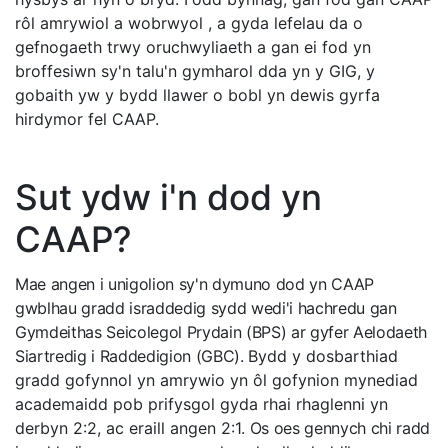
rôl amrywiol a wobrwyol , a gyda lefelau da o
gefnogaeth trwy oruchwyliaeth a gan ei fod yn
broffesiwn sy'n talu'n gymharol dda yn y GIG, y
gobaith yw y bydd llawer o bobl yn dewis gyrfa
hirdymor fel CAAP.
Sut ydw i'n dod yn
CAAP?
Mae angen i unigolion sy'n dymuno dod yn CAAP
gwblhau gradd israddedig sydd wedi'i hachredu gan
Gymdeithas Seicolegol Prydain (BPS) ar gyfer Aelodaeth
Siartredig i Raddedigion (GBC).
Bydd y dosbarthiad
gradd gofynnol yn amrywio yn ôl gofynion mynediad
academaidd pob prifysgol gyda rhai rhaglenni yn
derbyn 2:2, ac eraill angen 2:1.
Os oes gennych chi radd