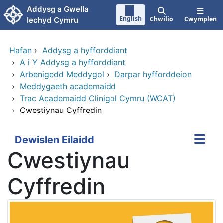
Neidio i'r prif gynnwy
Addysg a Gwella
English
Chwilio
Cwymplen
Iechyd Cymru
Hafan
›
Addysg a hyfforddiant
›
A i Y Addysg a hyfforddiant
›
Arbenigedd Meddygol
›
Darpar hyfforddeion
›
Meddygaeth academaidd
›
Trac Academaidd Clinigol Cymru (WCAT)
›
Cwestiynau Cyffredin
Dewislen Eilaidd
Cwestiynau
Cyffredin