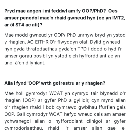
Pryd mae angen i mi feddwl am fy OOP/PhD? Oes
amser penodol mae'n rhaid gwneud hyn (ee yn IMT2,
ar ôl ST4 ac ati)?
Mae modd gwneud yr OOP/ PhD unrhyw bryd yn ystod
y rhaglen, AC EITHRIO'r flwyddyn olaf. Dylid gwneud
hyn gyda thrafodaethau gyda'ch TPD i ddod o hyd i'r
amser gorau posibl yn ystod eich hyfforddiant ac yn
unol â'ch dilyniant.
Alla i fynd 'OOP' wrth gofrestru ar y rhaglen?
Mae holl gymrodyr WCAT yn cymryd tair blynedd o'r
rhaglen (OOP) ar gyfer PhD a gyllidir, cyn mynd allan
o'r rhaglen rhaid i bob cymrawd gwblhau ffurflen gais
OOP. Gall cymrodyr WCAT hefyd wneud cais am amser
ychwanegol allan o hyfforddiant clinigol ar gyfer
cymrodoriaethau, rhaid i'r amser allan gael ei