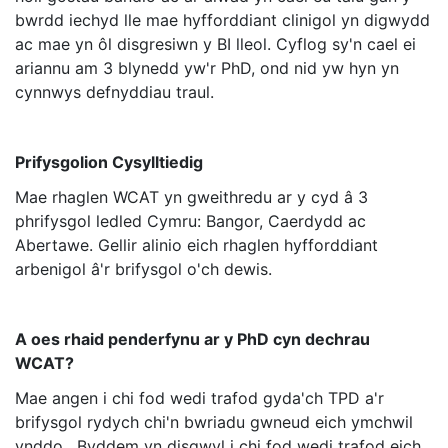
bwrdd iechyd lle mae hyfforddiant clinigol yn digwydd
ac mae yn ôl disgresiwn y BI lleol. Cyflog sy'n cael ei
ariannu am 3 blynedd yw'r PhD, ond nid yw hyn yn
cynnwys defnyddiau traul.
Prifysgolion Cysylltiedig
Mae rhaglen WCAT yn gweithredu ar y cyd â 3
phrifysgol ledled Cymru: Bangor, Caerdydd ac
Abertawe. Gellir alinio eich rhaglen hyfforddiant
arbenigol â'r brifysgol o'ch dewis.
A oes rhaid penderfynu ar y PhD cyn dechrau
WCAT?
Mae angen i chi fod wedi trafod gyda'ch TPD a'r
brifysgol rydych chi'n bwriadu gwneud eich ymchwil
ynddo. Byddem yn disgwyl i chi fod wedi trafod eich