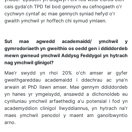
cais gyda'ch TPD fel bod gennych eu cefnogaeth o'r
cychwyn cyntaf ac mae gennych syniad hefyd o'r
gwaith ymchwil yr hoffech chi symud ymlaen.
Sut mae agwedd academaidd/ ymchwil y
gymrodoriaeth yn gweithio os oedd gen i ddiddordeb
mewn gwneud ymchwil Addysg Feddygol yn hytrach
nag ymchwil glinigol?
Mae'r swydd yn rhoi 20% o'ch amser ar gyfer
gweithgareddau academaidd i ddechrau ac yna'n
arwain at PhD llawn amser. Mae gennym ddiddordeb
yn hanes yr ymgeisydd, ansawdd a dichonoldeb eu
cynlluniau ymchwil arfaethedig a'u potensial i fod yn
academyddion clinigol llwyddiannus, yn hytrach na'r
maes ymchwil penodol y maent am ganolbwyntio
arno.