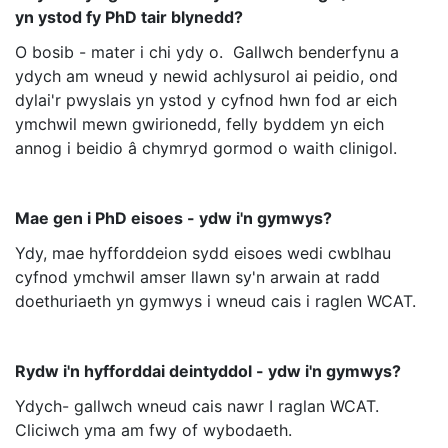
yn ystod fy PhD tair blynedd?
O bosib - mater i chi ydy o. Gallwch benderfynu a
ydych am wneud y newid achlysurol ai peidio, ond
dylai'r pwyslais yn ystod y cyfnod hwn fod ar eich
ymchwil mewn gwirionedd, felly byddem yn eich
annog i beidio â chymryd gormod o waith clinigol.
Mae gen i PhD eisoes - ydw i'n gymwys?
Ydy, mae hyfforddeion sydd eisoes wedi cwblhau
cyfnod ymchwil amser llawn sy'n arwain at radd
doethuriaeth yn gymwys i wneud cais i raglen WCAT.
Rydw i'n hyfforddai deintyddol - ydw i'n gymwys?
Ydych- gallwch wneud cais nawr I raglan WCAT.
Cliciwch yma am fwy of wybodaeth.