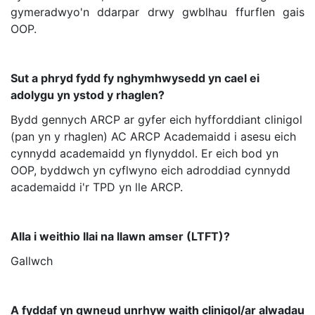
gymeradwyo'n ddarpar drwy gwblhau ffurflen gais
OOP.
Sut a phryd fydd fy nghymhwysedd yn cael ei
adolygu yn ystod y rhaglen?
Bydd gennych ARCP ar gyfer eich hyfforddiant clinigol
(pan yn y rhaglen) AC ARCP Academaidd i asesu eich
cynnydd academaidd yn flynyddol. Er eich bod yn
OOP, byddwch yn cyflwyno eich adroddiad cynnydd
academaidd i'r TPD yn lle ARCP.
Alla i weithio llai na llawn amser (LTFT)?
Gallwch
A fyddaf yn gwneud unrhyw waith clinigol/ar alwadau