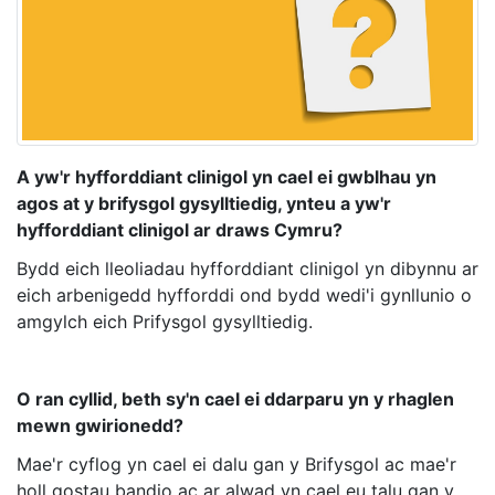
A yw'r hyfforddiant clinigol yn cael ei gwblhau yn
agos at y brifysgol gysylltiedig, ynteu a yw'r
hyfforddiant clinigol ar draws Cymru?
Bydd eich lleoliadau hyfforddiant clinigol yn dibynnu ar
eich arbenigedd hyfforddi ond bydd wedi'i gynllunio o
amgylch eich Prifysgol gysylltiedig.
O ran cyllid, beth sy'n cael ei ddarparu yn y rhaglen
mewn gwirionedd?
Mae'r cyflog yn cael ei dalu gan y Brifysgol ac mae'r
holl gostau bandio ac ar alwad yn cael eu talu gan y