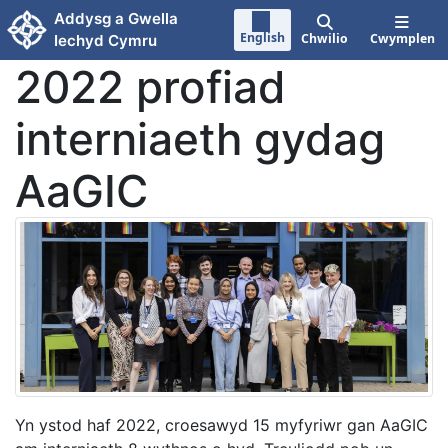
Neidio i'r prif gynnwy
Addysg a Gwella
English
Chwilio
Cwymplen
Iechyd Cymru
2022 profiad
interniaeth gydag
AaGIC
Yn ystod haf 2022, croesawyd 15 myfyriwr gan AaGIC