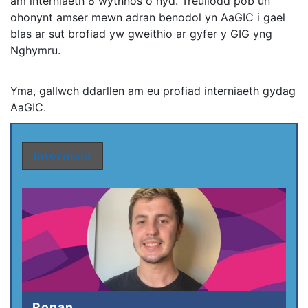
am interniaeth 8 wythnos o hyd. Treuliodd pob un
ohonynt amser mewn adran benodol yn AaGIC i gael
blas ar sut brofiad yw gweithio ar gyfer y GIG yng
Nghymru.
Yma, gallwch ddarllen am eu profiad interniaeth gydag
AaGIC.
Interniaid
Ronan