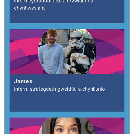
Intern cydraddoldeb, amrywiaeth a
chynhwysiant
James
Intern strategaeth gweithlu a chynllunio